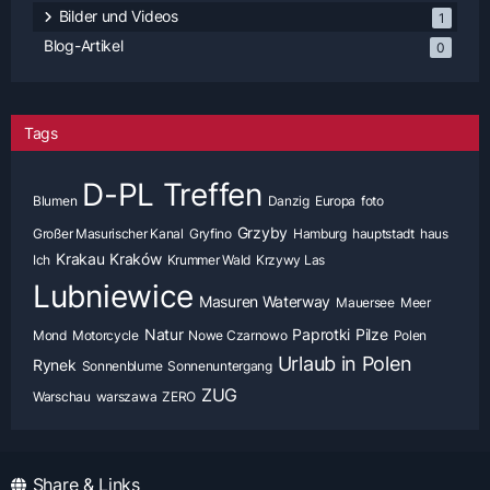
Bilder und Videos
1
Blog-Artikel
0
Tags
D-PL Treffen
Blumen
Danzig
Europa
foto
Grzyby
Großer Masurischer Kanal
Gryfino
Hamburg
hauptstadt
haus
Krakau
Kraków
Ich
Krummer Wald
Krzywy Las
Lubniewice
Masuren Waterway
Mauersee
Meer
Natur
Paprotki
Pilze
Mond
Motorcycle
Nowe Czarnowo
Polen
Urlaub in Polen
Rynek
Sonnenblume
Sonnenuntergang
ZUG
Warschau
warszawa
ZERO
Share & Links