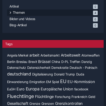
Artikel
0
Themen
4
Bilder und Videos
0
Blog-Artikel
0
Tags
arbeit
Arbeitswelt
Angela Merkel
Arbeitsmarkt
Atomwaffen
Brüssel
Berlin
Breslau
Brexit
China
D-PL Treffen
Danzig
Datenschutz
Datensicherheit
Demokratie
Deutsch - Polnisch
deutschland
Digitalisierung
Donald Trump
Duda
EU
EU-Kommission
Einwanderung
Emigration
EM Spiel
Europa
Euro
Europäische Union
EuGH
facebook
Fluechtlinge
Flüchtlinge
Forschung
Frankreich
Geld
Gesellschaft
Grenzkontrollen
Grenze
Grenzen