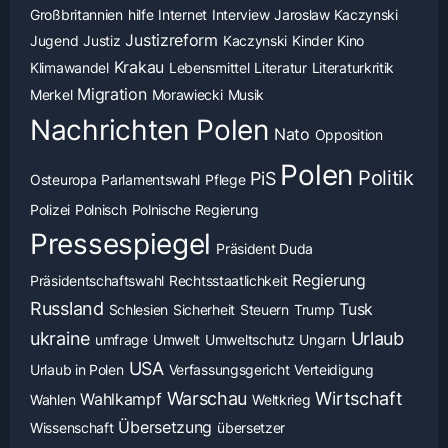
Großbritannien
hilfe
Internet
Interview
Jaroslaw Kaczynski
Justizreform
Jugend
Justiz
Kaczynski
Kinder
Kino
Krakau
Klimawandel
Lebensmittel
Literatur
Literaturkritik
Migration
Merkel
Morawiecki
Musik
Nachrichten Polen
Nato
Opposition
Polen
Politik
PiS
Osteuropa
Parlamentswahl
Pflege
Polizei
Polnisch
Polnische Regierung
Pressespiegel
Präsident Duda
Regierung
Präsidentschaftswahl
Rechtsstaatlichkeit
Russland
Tusk
Schlesien
Sicherheit
Steuern
Trump
ukraine
Urlaub
umfrage
Umwelt
Umweltschutz
Ungarn
USA
Urlaub in Polen
Verfassungsgericht
Verteidigung
Warschau
Wirtschaft
Wahlkampf
Wahlen
Weltkrieg
Übersetzung
Wissenschaft
übersetzer