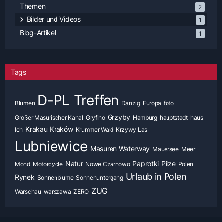
Themen
2
Bilder und Videos
1
Blog-Artikel
1
Tags
D-PL Treffen
Blumen
Danzig
Europa
foto
Grzyby
Großer Masurischer Kanal
Gryfino
Hamburg
hauptstadt
haus
Krakau
Kraków
Ich
Krummer Wald
Krzywy Las
Lubniewice
Masuren Waterway
Mauersee
Meer
Natur
Paprotki
Pilze
Mond
Motorcycle
Nowe Czarnowo
Polen
Urlaub in Polen
Rynek
Sonnenblume
Sonnenuntergang
ZUG
Warschau
warszawa
ZERO