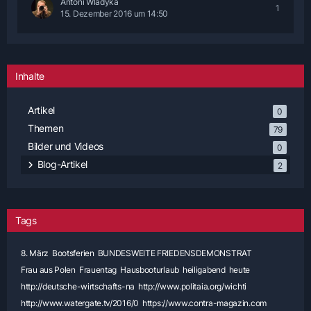
Antoni Wladyka
1
15. Dezember 2016 um 14:50
Inhalte
Artikel
0
Themen
79
Bilder und Videos
0
Blog-Artikel
2
Tags
8. März
Bootsferien
BUNDESWEITE FRIEDENSDEMONSTRAT
Frau aus Polen
Frauentag
Hausbooturlaub
heiligabend
heute
http://deutsche-wirtschafts-na
http://www.politaia.org/wichti
http://www.watergate.tv/2016/0
https://www.contra-magazin.com