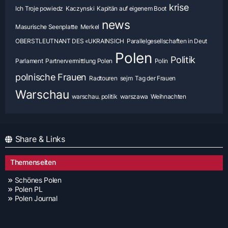
krise
Ich Troje powiedz
Kaczynski
Kapitän auf eigenem Boot
news
Masurische Seenplatte
Merkel
OBERSTLEUTNANT DES «UKRAINSICH
Parallelgesellschaften in Deut
Polen
Politik
Parlament
Partnervermittlung Polen
Polin
polnische Frauen
Radtouren
sejm
Tag der Frauen
Warschau
warschau. politik
warszawa
Weihnachten
Share & Links
Themenseiten
Schönes Polen
Polen PL
Polen Journal