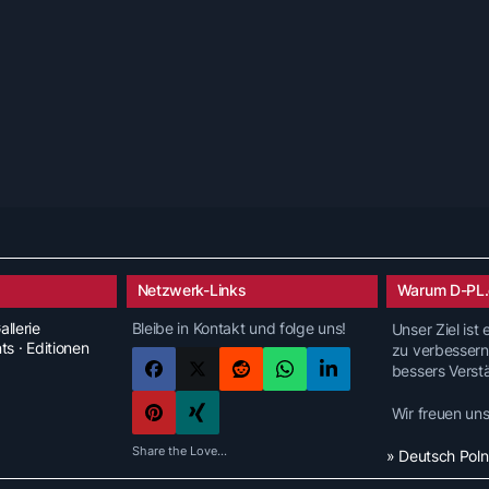
Netzwerk-Links
Warum D-PL.
allerie
Bleibe in Kontakt und folge uns!
Unser Ziel ist
nts · Editionen
zu verbessern
bessers Verst
Wir freuen un
Share the Love...
» Deutsch Pol