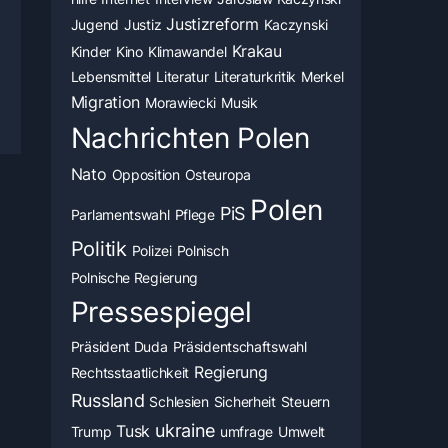
Justizreform
Jugend
Justiz
Kaczynski
Krakau
Kinder
Kino
Klimawandel
Lebensmittel
Literatur
Literaturkritik
Merkel
Migration
Morawiecki
Musik
Nachrichten Polen
Nato
Opposition
Osteuropa
Polen
PiS
Parlamentswahl
Pflege
Politik
Polizei
Polnisch
Polnische Regierung
Pressespiegel
Präsident Duda
Präsidentschaftswahl
Regierung
Rechtsstaatlichkeit
Russland
Schlesien
Sicherheit
Steuern
ukraine
Tusk
Trump
umfrage
Umwelt