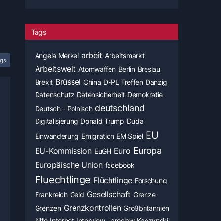
Tags
arbeit
Angela Merkel
Arbeitsmarkt
ags
Arbeitswelt
Atomwaffen
Berlin
Breslau
Brüssel
Brexit
China
D-PL Treffen
Danzig
Datenschutz
Datensicherheit
Demokratie
deutschland
Deutsch - Polnisch
Digitalisierung
Donald Trump
Duda
EU
Einwanderung
Emigration
EM Spiel
Europa
EU-Kommission
Euro
EuGH
Europäische Union
facebook
Fluechtlinge
Flüchtlinge
Forschung
Gesellschaft
Frankreich
Geld
Grenze
Grenzkontrollen
Grenzen
Großbritannien
hilfe
Internet
Interview
Jaroslaw Kaczynski