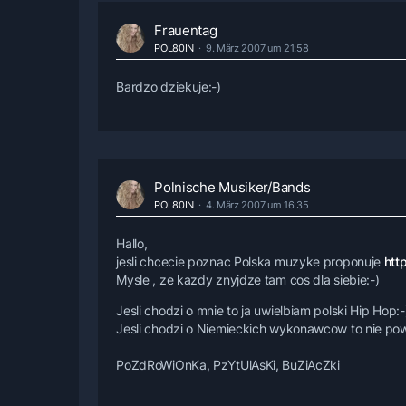
Frauentag
POL80IN
9. März 2007 um 21:58
Bardzo dziekuje:-)
Polnische Musiker/Bands
POL80IN
4. März 2007 um 16:35
Hallo,
jesli chcecie poznac Polska muzyke proponuje
http
Mysle , ze kazdy znyjdze tam cos dla siebie:-)
Jesli chodzi o mnie to ja uwielbiam polski Hip Hop:-) 
Jesli chodzi o Niemieckich wykonawcow to nie powiem
PoZdRoWiOnKa, PzYtUlAsKi, BuZiAcZki