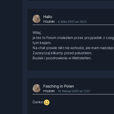
Hallo
POL80IN
4. März 2007 um 16:22
Witaj,
ja tez to Forum znalazlam przez przypadek z czeg
tym krajem.
Na chat prawie nikt nie wchodzi, ale mam nadzieje ,
Zazwyczaj klikamy przed poludniem.
Buziak i pozdrowienia w Wettstetten.
Fasching in Polen
POL80IN
19. Februar 2007 um 11:57
Danke