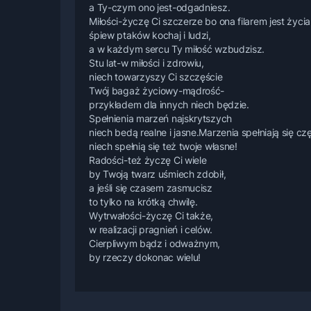
a Ty-czym ono jest-odgadniesz.
Miłości-życzę Ci szczerze bo ona filarem jest życia
śpiew ptaków kochaj i ludzi,
a w każdym sercu Ty miłość wzbudzisz.
Stu lat-w miłości i zdrowiu,
niech towarzyszy Ci szczęście
Twój bagaż życiowy-mądrość-
przykładem dla innych niech będzie.
Spełnienia marzeń najskrytszych
niech bedą realne i jasne.Marzenia spełniają się cz
niech spełnią się też twoje własne!
Radości-też życzę Ci wiele
by Twoją twarz uśmiech zdobił,
a jeśli się czasem zasmucisz
to tylko na krótką chwilę.
Wytrwałości-życzę Ci także,
w realizacji pragnień i celów.
Cierpliwym bądz i odważnym,
by rzeczy dokonac wielu!