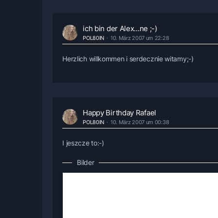
ich bin der Alex...ne ;-)
POL80IN
10. März 2007 um 22:28
Herzlich willkommen i serdecznie witamy;-)
Happy Birthday Rafael
POL80IN
10. März 2007 um 00:38
I jeszcze to:-)
Bilder