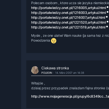
Polecam osobom , ktore ucza sie jezyka niemieckie
http://portalwiedzy.onet.pl/1216005,artykul.html
http://portalwiedzy.onet.pl/1216003,artykul.html
http://portalwiedzy.onet.pl/1216007,artykul.html
http://portalwiedzy.onet.pl/1221520,artykul.html
http://portalwiedzy.onet.pl/1221519,artykul.html
Mysle , ze one ulatwi Wam nauke (ja sama tez z ni
Powodzenia
Ciekawa stronka
POL80IN
14. März 2007 um 14:38
Witajcie ,
dzisiaj przez przypadek znalazlam fajna stronke (
http://www.mojageneracja.pl/grupy/6c8349cc…1a