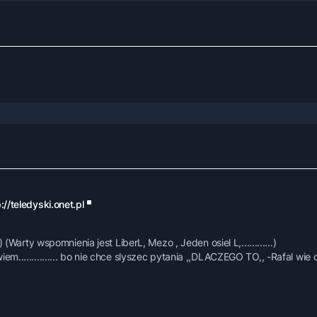
://teledyski.onet.pl
(Warty wspomnienia jest LiberL, Mezo , Jeden osiel L,............)
............... bo nie chce slyszec pytania ,,DLACZEGO TO,, -Rafal wie 