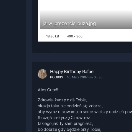
ja_w_prezencie_duza.jpg
18,86 kB
400 × 300
Happy Birthday Rafael
POL80IN
10. März 2007 um 00:36
Alles Gute!!!
Zdrowia-życzę dziś Tobie,
okazja taka nie codzień się zdarza,
aby wyrazic słowami,co serce w ciszy codzień pow
Szczęścia-życzę Ci również
takiego,jak Ty sam pragniesz,
bo dobrze gdy będzie przy Tobie,