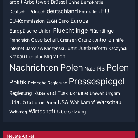
arbeit
Arbeitswelt
Brüssel
China
Demokratie
EU
deutschland
Deutsch - Polnisch
Emigration
Europa
EU-Kommission
Euro
EuGH
Fluechtlinge
Europäische Union
Flüchtlinge
Gesellschaft
Grenzkontrollen
Frankreich
Grenzen
hilfe
Justizreform
Internet
Jaroslaw Kaczynski
Justiz
Kaczynski
Krakau
Migration
Literatur
Nachrichten Polen
Polen
PiS
Nato
Pressespiegel
Politik
Polnische Regierung
Russland
ukraine
Regierung
Tusk
Umwelt
Ungarn
Urlaub
USA
Warschau
Wahlkampf
Urlaub in Polen
Wirtschaft
Übersetzung
Weltkrieg
Neuste Artikel