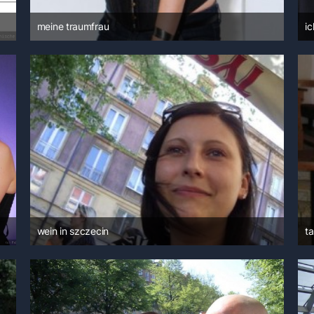
meine traumfrau
ic
10. Juni 2009 um 14:59
wein in szczecin
t
14. Juni 2008 um 09:00