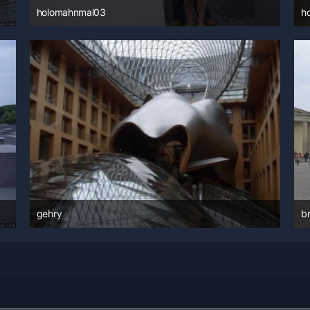
holomahnmal03
h
14. Juni 2008 um 08:51
gehry
b
14. Juni 2008 um 08:44