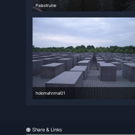
Palastruine
14. Juni 2008 um 08:53
holomahnmal01
14. Juni 2008 um 08:47
Share & Links