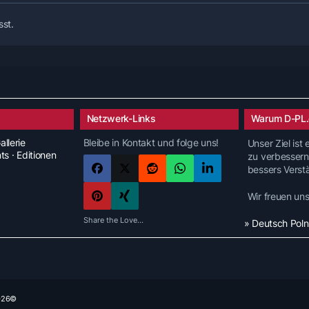
sst.
Netzwerk-Links
Warum D-PL.
allerie
Bleibe in Kontakt und folge uns!
Unser Ziel ist
nts · Editionen
zu verbessern
bessers Verst
Wir freuen un
Share the Love...
» Deutsch Pol
2026©