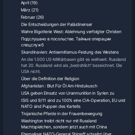
April (19)
März (21)
Februar (26)
Die Entscheidungen der Palästinenser
Wahre Bigotterie West: Ablehnung verfolgter Christen
Подслушано в посольстве. Тайные операции
спецслужб
Skandinavien: Antisemitismus-Festung des Westens
An die 1.000 US-Militärbasen gibt es weltweit. Russland
hat 20. Russland wird als „bedrohlich“ bezeichnet. Die
USA nicht.
Über die Definition der Religion
Afghanistan : Blut Für Öl Am Hindukusch
USA geben Einsatz von Uranmunition in Syrien zu
ISIS und 9/11 sind zu 100% eine CIA-Operation, EU und
NATO sind Puppen des Kartells
Trojanische Pferde in der Frauenbewegung
Washington treibt nicht nur mit Russland
Machtspielchen, sondern jetzt auch mit China
Ehemaliger NATO-General Shirreff schreibt über