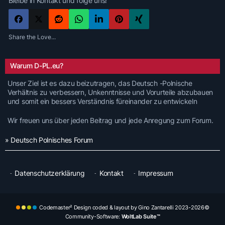
Bleibe in Kontakt und folge uns!
Share the Love...
Warum D-PL.eu?
Unser Ziel ist es dazu beizutragen, das Deutsch -Polnische
Verhältnis zu verbessern, Unkenntnisse und Vorurteile abzubauen
und somit ein bessers Verständnis füreinander zu entwickeln
Wir freuen uns über jeden Beitrag und jede Anregung zum Forum.
» Deutsch Polnisches Forum
Datenschutzerklärung
Kontakt
Impressum
Codemaster² Design coded & layout by Gino Zantarelli 2023-2026©
Community-Software:
WoltLab Suite™