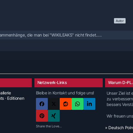
Autor
ammenhänge, die man bei "WIKILEAKS" nicht findet…..
Netzwerk-Links
Warum D-PL.
allerie
Bleibe in Kontakt und folge uns!
Unser Ziel ist
nts · Editionen
zu verbessern
bessers Verst
Wir freuen un
Share the Love...
» Deutsch Pol