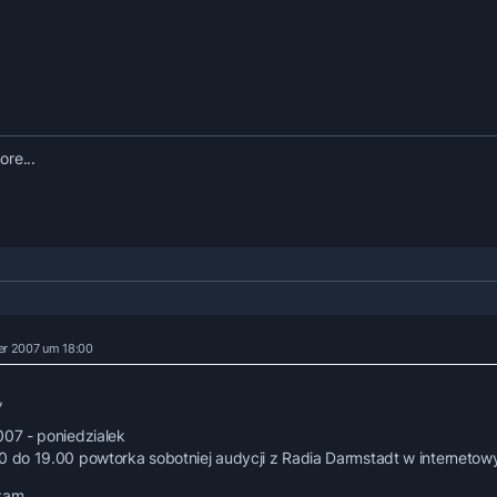
re...
er 2007 um 18:00
,
007 - poniedzialek
0 do 19.00 powtorka sobotniej audycji z Radia Darmstadt w internetow
zam