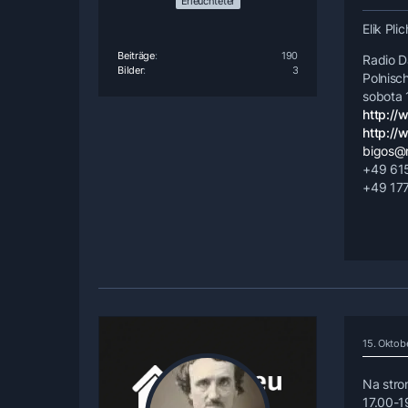
Erleuchteter
Elik Pli
Beiträge
190
Radio 
Bilder
3
Polnisc
sobota 
http://
http://
bigos@
+49 615
+49 177
15. Oktob
Na stro
17.00-1