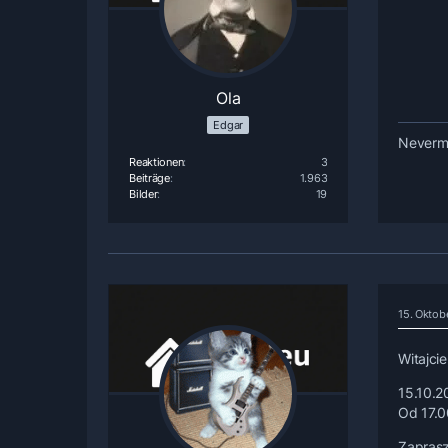
Ola
Edgar
Nevermo
Reaktionen
3
Beiträge
1.963
Bilder
19
15. Oktob
Witajcie
15.10.2
Od 17.0
Zapras