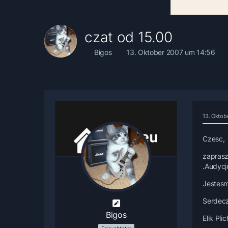
czat od 15.00
Bigos
13. Oktober 2007 um 14:56
13. Oktob
Czesc,
zaprasz
.Audycj
Jestesm
Serdec
Bigos
Elik Pli