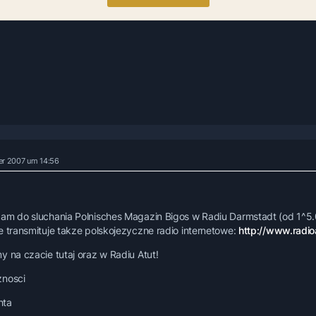
er 2007 um 14:56
am do sluchania Polnisches Magazin Bigos w Radiu Darmstadt (od 1^5.
e transmituje takze polskojezyczne radio internetowe:
http://www.radio
y na czacie tutaj oraz w Radiu Atut!
znosci
chta