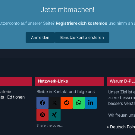
Jetzt mitmachen!
utzerkonto auf unserer Seite?
Registriere dich kostenlos
und nimm an u
Anmelden
Benutzerkonto erstellen
Netzwerk-Links
Warum D-PL.
allerie
Bleibe in Kontakt und folge uns!
Unser Ziel ist
nts · Editionen
zu verbessern
bessers Verst
Wir freuen un
Share the Love...
» Deutsch Pol