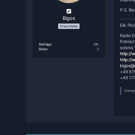
P.S. Be
Bigos
Elik Pli
Erleuchteter
Radio 
Polnisc
Beiträge
190
sobota 
Bilder
3
http://
http://
bigos@
+49 615
+49 177
Einmal 