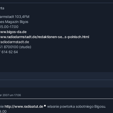
chta
Darmstadt 103,4FM
hes Magazin Bigos
15.00-17.00
www.bigos-da.de
www.radiodarmstadt.de/redaktionen-se…s-polnisch.html
radiodarmstadt.de
1 8700100 (studio)
 614 62 64
er 2007 um 17:06
nie
http://www.radioatut.de
wlasnie powtorka sobotniego Bigosu.
9.00