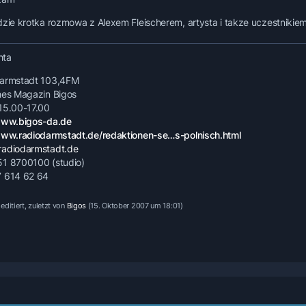
dzie krotka rozmowa z Alexem Fleischerem, artysta i takze uczestnikie
chta
Darmstadt 103,4FM
hes Magazin Bigos
15.00-17.00
www.bigos-da.de
www.radiodarmstadt.de/redaktionen-se…s-polnisch.html
radiodarmstadt.de
1 8700100 (studio)
 614 62 64
editiert, zuletzt von
Bigos
(
15. Oktober 2007 um 18:01
)