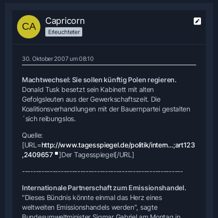
Capricorn
Erleuchteter
30. Oktober 2007 um 08:10
Machtwechsel: Sie sollen künftig Polen regieren.
Donald Tusk besetzt sein Kabinett mit alten
Gefolgsleuten aus der Gewerkschaftszeit. Die
Koalitionsverhandlungen mit der Bauernpartei gestalten
´sich reibungslos.
Quelle:
[URL=
http://www.tagesspiegel.de/politik/intern…;art123
,2409657
]Der Tagesspiegel[/URL]
----------------------------------------------------------
Internationale Partnerschaft zum Emissionshandel.
"Dieses Bündnis könnte einmal das Herz eines
weltweiten Emissionshandels werden", sagte
Bundesumweltminister Sigmar Gabriel am Montag in