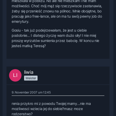
mieszkała w pobliżu. No ale nie mieszkam i nie mam
możliwości. Choć mój mąż się rzeczywiscie zastanawia,
żeby się przenieść znowu na północ. Mnie obojętne, bo
pracuję jako free-lance, ale on ma tu swój pewny job do
emerytury.
Gosiu - tak już podejrzewałam, że jest u ciebie
podobnie... I dlatego życzę wam dużo siły! I nie miej
proszę wyrzutów sumienia przez babcię. W koncu nie
jesteś matką Teresą?
liwia
Meister
9. November 2007 um 12:45
renia przykro mi z powodu Twojej mamy...nie ma
mozliwosci wziecia jej do siebie?masz moze
rodzenstwo?