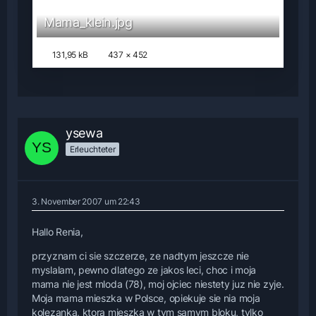
Mama_klein.jpg
131,95 kB
437 × 452
ysewa
Erleuchteter
3. November 2007 um 22:43
Hallo Renia,
przyznam ci sie szczerze, ze nadtym jeszcze nie
myslalam, pewno dlatego ze jakos leci, choc i moja
mama nie jest mloda (78), moj ojciec niestety juz nie zyje.
Moja mama mieszka w Polsce, opiekuje sie nia moja
kolezanka, ktora mieszka w tym samym bloku, tylko