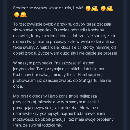
Serdeczne wyrazy wspolczucia, Liwia!
To rzeczywiscie byloby przykre, gdyby teraz zaczela
sie wrzawa o spadek. Przeciez odszedl ukochany
czlowiek, ktory kazdemu chcial dobrze. Nie sadze, ze to
ciebie i twoja mame pocieszy - ale w wielu rodzinach sa
takie swary. A najbardziej kloca sie ci, ktorzy najmniej dla
opieki zrobili. Zycze wam duzo sily i nie dajcie sie prosze!
W naszym przypadku "na szczescie" jestem
jedynaczka. Tzn. przynajmniej takich klotni nie ma.
Rodzicow (mieszkaja miedzy Kiel a Hamburgiem)
probowalam juz czesciej zwabic do Stuttgartu, ale nie
chca.
Moj brat cioteczny i jego zona (moja najlepsza
przyjaciolka) mieszkaja w tym samym miescie i
pomagaja oczywiscie, jak potrzeba. Ale w razie
naprawde krytycznej sytuacji nie beda nawet mieli
mozliwosci, bo oboje pracuja i tez maja swoje problemy
(min. ze swoimi rodzicami).