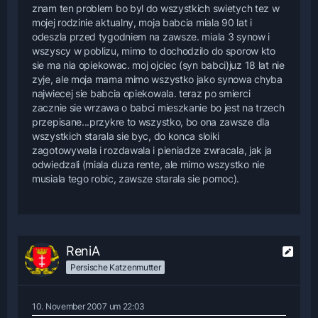
znam ten problem bo byl do wszystkich swietych tez w
mojej rodzinie aktualny, moja babcia miala 90 lat i
odeszla przed tygodniem na zawsze. miala 3 synow i
wszyscy w poblizu, mimo to dochodzilo do sporow kto
sie ma nia opiekowac. moj ojciec (syn babci)juz 18 lat nie
zyje, ale moja mama mimo wszystko jako synowa chyba
najwiecej sie babcia opiekowala. teraz po smierci
zacznie sie wrzawa o babci mieszkanie bo jest na trzech
przepisane...przykre to wszystko, bo ona zawsze dla
wszystkich starala sie byc, do konca sloiki
zagotowywala i rozdawala i pieniadze zwracala, jak ja
odwiedzali (miala duza rente, ale mimo wszystko nie
musiala tego robic, zawsze starala sie pomoc).
ReniA
Persische Katzenmutter
10. November 2007 um 22:03