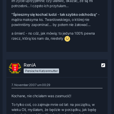
im życie uprzyjemnić czy ułatwić, okazać, że są mi
potrzebni... I często ich przytulam...
"Śpieszmy się kochać ludzi - tak szybko odchodzą"
-
mądra maksyma ks. Twardowskiego, o której nie
powinniśmy zapominać... by potem nie żałować...
a śmierć - no cóż, jak mówią: to jedyna 100% pewna
rzecz, którą los nam da, niestety
ReniA
Persische Katzenmutter
7. November 2007 um 00:29
Kochane, nie chciałam was zasmucić!
To tylko coś, co zajmuje mnie od lat: na początku, w
wieku Oli, myślałam, że będzie w porządku, jak będę