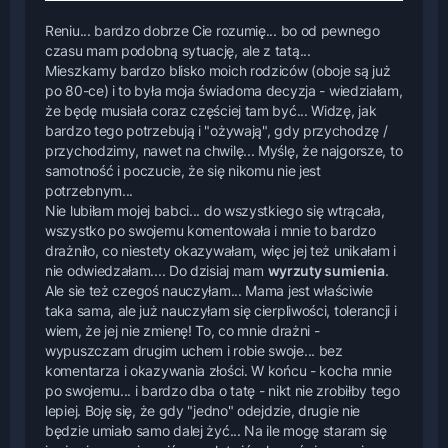
Reniu... bardzo dobrze Cie rozumię... bo od pewnego
czasu mam podobną sytuację, ale z tatą...
Mieszkamy bardzo blisko moich rodziców (oboje są już
po 80-ce) i to była moja świadoma decyzja - wiedziałam,
że będę musiała coraz częściej tam być... Widzę, jak
bardzo tego potrzebują i "ożywają", gdy przychodzę /
przychodzimy, nawet na chwilę... Myślę, że najgorsze, to
samotność i poczucie, że się nikomu nie jest
potrzebnym...
Nie lubiłam mojej babci... do wszystkiego się wtrącała,
wszystko po swojemu komentowała i mnie to bardzo
drażniło, co niestety okazywałam, więc jej też unikałam i
nie odwiedzałam.... Do dzisiaj mam
wyrzuty sumienia
.
Ale sie też czegoś nauczyłam... Mama jest właściwie
taka sama, ale już nauczyłam się cierpliwości, tolerancji i
wiem, że jej nie zmienę! To, co mnie drażni -
wypuszczam drugim uchem i robie swoje... bez
komentarza i okazywania złości. W końcu - kocha mnie
po swojemu... i bardzo dba o tatę - nikt nie zrobiłby tego
lepiej. Boję się, że gdy "jedno" odejdzie, drugie nie
będzie umiało samo dalej żyć... Na ile mogę staram się