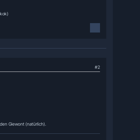
okok)
#2
en Giewont (natürlich).