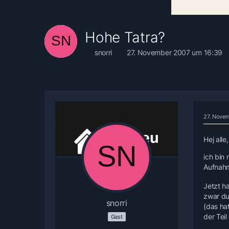
Hohe Tatra?
snorri
27. November 2007 um 16:39
27. Nove
Hej alle,
ich bin
Aufnahm
Jetzt h
zwar du
snorri
(das ha
der Tei
Gast