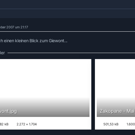
ber 2007 um 21:17
h einen kleinen Blick zum Giewont...
der
ont.jpg
Zakopane - Mai
82 kB
2.272 × 1.704
501,53 kB
1.600