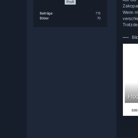
Profi
Zakopan
Wenn ma
Beiträge
715
verschi
Bilder
70
Trotzde
Bil
F10
889