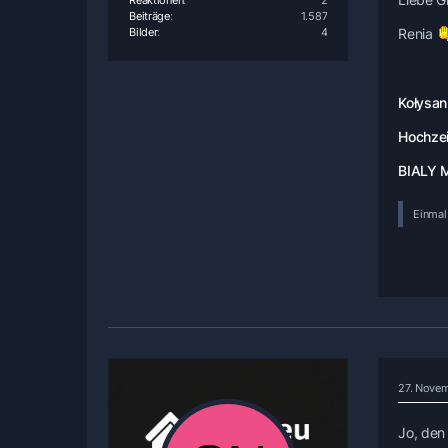
Reaktionen
2
Beiträge
1.587
Bilder
4
Renia
Kołysan
Hochzei
BIALY 
Einmal 
27. Nove
Jo, den