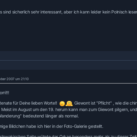
s sind sicherlich sehr interessant, aber ich kann leider kein Polnisch lesen
ber 2007 um 21:10
rri!!!
enate für Deine lieben Worte!!
Giewont ist "Pflicht" , wie die c
Meist im August um den 19. herum kann man zum Giewont pilgern, und
Wanderung" bedeutend länger als normal.
inige Bildchen habe ich hier in der Foto-Galerie gestellt.
 slowakischen Seite wütete der Orkan besonders mehr als zu dieser Zeit