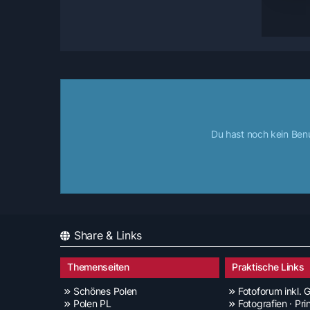
Du hast noch kein Ben
Share & Links
Themenseiten
Praktische Links
Schönes Polen
Fotoforum inkl. G
Polen PL
Fotografien · Pri