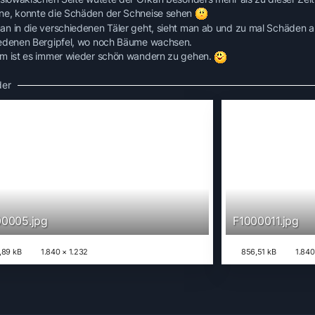
e, konnte die Schäden der Schneise sehen
n in die verschiedenen Täler geht, sieht man ab und zu mal Schäden 
edenen Bergipfel, wo noch Bäume wachsen.
m ist es immer wieder schön wandern zu gehen.
der
00005.jpg
F1000011.jpg
,89 kB
1.840 × 1.232
856,51 kB
1.840