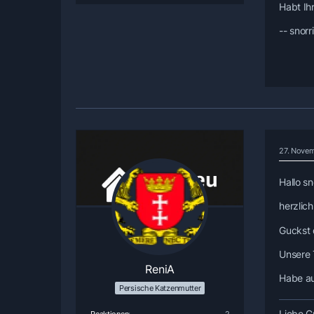
Habt Ih
-- snor
27. Novem
Hallo sn
herzlic
Guckst
Unsere T
ReniA
Habe au
Persische Katzenmutter
Liebe G