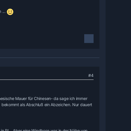
 ...
#4
hinesische Mauer für Chinesen- da sage ich immer
 bekommt als Abschluß ein Abzeichen. Nur dauert
 in PL . Aber eine Windhose war in der Nähe von