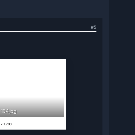
#5
 104.jpg
 × 1.200