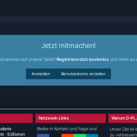
Jetzt mitmachen!
utzerkonto auf unserer Seite?
Registriere dich kostenlos
und nimm an u
Anmelden
Benutzerkonto erstellen
Netzwerk-Links
Warum D-PL.
allerie
Bleibe in Kontakt und folge uns!
Unser Ziel ist
nts · Editionen
zu verbessern