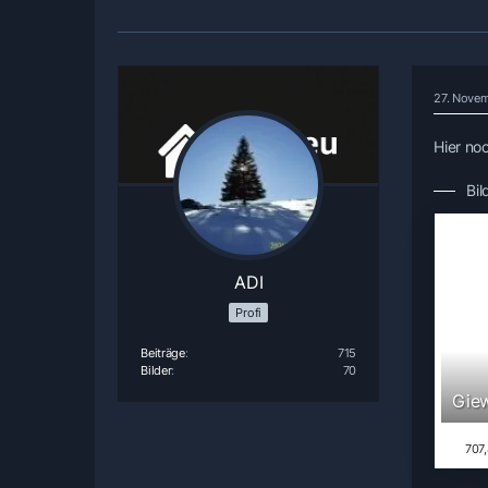
27. Novem
Hier noc
Bil
ADI
Profi
Beiträge
715
Bilder
70
Giew
707,