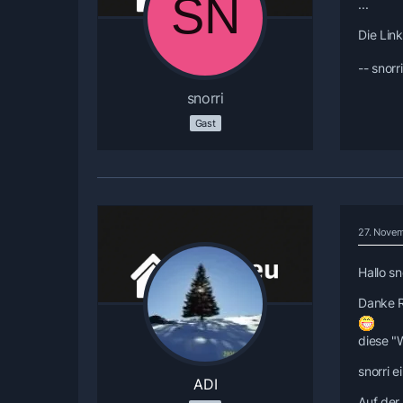
...
Die Link
-- snorri
snorri
Gast
27. Novem
Hallo sno
Danke R
diese "
snorri e
ADI
Auf der