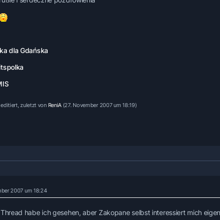
ka dla Gdańska
tspolka
MIS
editiert, zuletzt von
ReniA
(
27. November 2007 um 18:19
)
mber 2007 um 18:24
 Thread habe ich gesehen, aber Zakopane selbst interessiert mich eigent