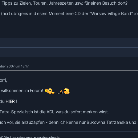
r Tipps zu Zielen, Touren, Jahreszeiten usw. für einen Besuch dort?
ri (hört übrigens in diesem Moment eine CD der "Warsaw Village Band" :
ber 2007 um 18:17
orri,
h willkommen im Forum!
 du
HIER
!
atra-Spezialistin ist die ADI, was du sofort merken wirst.
ch vor, sie anzuzapfen - denn ich kenne nur Bukowina Tatrzanska und d
rüßle i serdeczne pozdrowienia