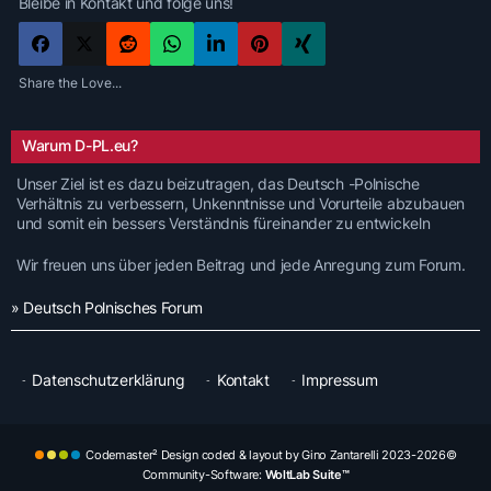
Bleibe in Kontakt und folge uns!
Share the Love...
Warum D-PL.eu?
Unser Ziel ist es dazu beizutragen, das Deutsch -Polnische
Verhältnis zu verbessern, Unkenntnisse und Vorurteile abzubauen
und somit ein bessers Verständnis füreinander zu entwickeln
Wir freuen uns über jeden Beitrag und jede Anregung zum Forum.
» Deutsch Polnisches Forum
Datenschutzerklärung
Kontakt
Impressum
Codemaster² Design coded & layout by Gino Zantarelli 2023-2026©
Community-Software:
WoltLab Suite™