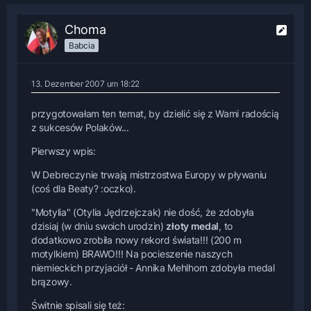
Choma
Babcia
13. Dezember 2007 um 18:22
przygotowałam ten temat, by dzielić się z Wami radością
z sukcesów Polaków...
Pierwszy wpis:
W Debreczynie trwają mistrzostwa Europy w pływaniu
(coś dla Beaty? :oczko).
"Motylia" (Otylia Jędrzejczak) nie dość, że zdobyła
dzisiaj (w dniu swoich urodzin)
złoty medal
, to
dodatkowo zrobiła nowy rekord świata!!! (200 m
motylkiem) BRAWO!!! Na pocieszenie naszych
niemieckich przyjaciół - Annika Mehlhorn zdobyła medal
brązowy.
Świtnie spisali się też: