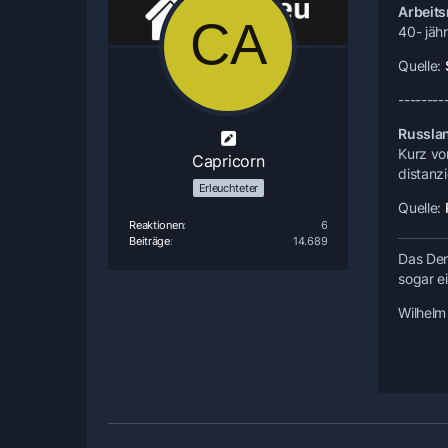
Arbeits
40- jäh
Quelle:
--------
Russlan
Kurz vo
Capricorn
distanzi
Erleuchteter
Quelle:
Reaktionen
6
Beiträge
14.689
Das Den
sogar e
Wilhelm