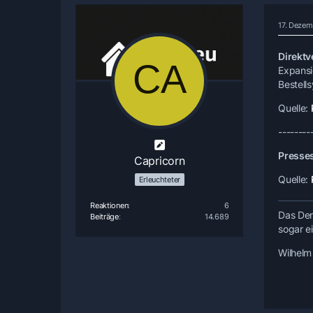
17. Dezem
Direktv
Expansi
Bestell
Quelle:
--------
Presses
Capricorn
Quelle:
Erleuchteter
Reaktionen
6
Das Den
Beiträge
14.689
sogar e
Wilhelm