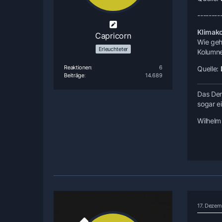
--------
Klimako
Capricorn
Wie geh
Erleuchteter
Kolumne
Reaktionen
6
Quelle:
Beiträge
14.689
Das Den
sogar e
Wilhelm
17. Dezem