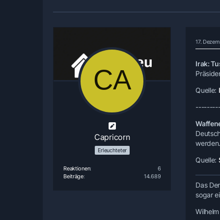
17. Dezem
Irak: T
Präside
Quelle:
--------
Waffene
Deutsch
Capricorn
werden.
Erleuchteter
Quelle:
Reaktionen
6
Beiträge
14.689
Das Den
sogar e
Wilhelm