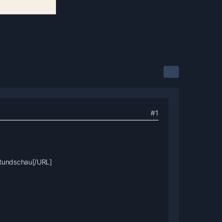
#1
 Rundschau[/URL]