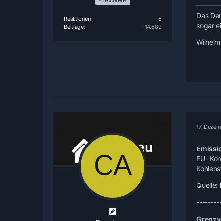
Erleuchteter
Das Den
Reaktionen
6
sogar e
Beiträge
14.689
Wilhelm
17. Dezem
Emissio
EU- Kom
Kohlens
Quelle:
--------
Grenzve