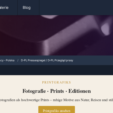
lerie
Blog
cy - Polska
D-PL Pressespiegel / D-PL Przegląd prasy
PRINTGRAFIKS
Fotografie · Prints · Editionen
tografien als hochwertige Prints – ruhige Motive aus Natur, Reisen und st
Printgrafiks ansehen