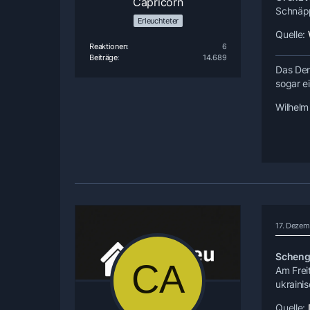
Capricorn
Schnäpp
Erleuchteter
Quelle:
Reaktionen
6
Beiträge
14.689
Das Den
sogar e
Wilhelm
17. Dezem
Scheng
Am Frei
ukrainis
Quelle: