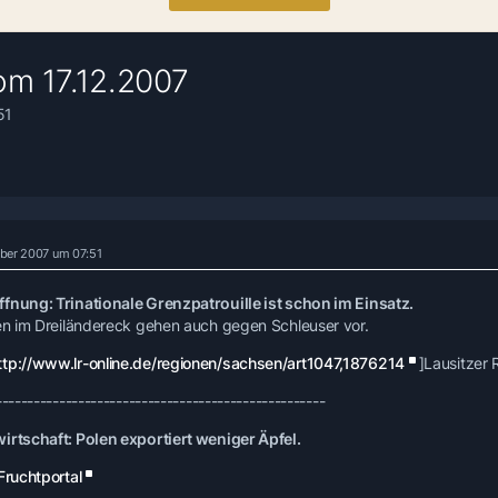
om 17.12.2007
51
ber 2007 um 07:51
fnung: Trinationale Grenzpatrouille ist schon im Einsatz.
ten im Dreiländereck gehen auch gegen Schleuser vor.
ttp://www.lr-online.de/regionen/sachsen/art1047,1876214
]Lausitzer
----------------------------------------------------
irtschaft: Polen exportiert weniger Äpfel.
Fruchtportal