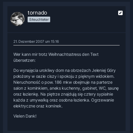
tornado
Erleuchteter
21. Dezember 2007 um 15:16
Wer kann mir trotz Weihnachtsstress den Text
übersetzen:
Do wynajęcia urokliwy dom na obrzeżach Jeleniej Góry
położony w oazie ciszy i spokoju z pięknym widokiem.
Nieruchomość o pow. 186 mkw obejmuje na parterze
salon z kominkiem, aneks kuchenny, gabinet, WC, saunę
oraz łazienkę. Na piętrze znajdują się cztery sypialnie
każda z umywalką oraz osobna łazienka. Ogrzewanie
elektryczne oraz kominek.
Vielen Dank!