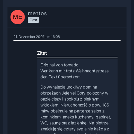
mentos
Gast
21. Dezember 2007 um 16:08
Zitat
Original von tornado
Wer kann mir trotz Weihnachtsstress
den Text übersetzen:
Do wynajęcia urokliwy dom na
obrzeżach Jeleniej Góry położony w
oazie ciszy i spokoju z pięknym
widokiem. Nieruchomość o pow. 186
mkw obejmuje na parterze salon z
kominkiem, aneks kuchenny, gabinet,
WC, saunę oraz łazienkę. Na piętrze
znajdują się cztery sypialnie każda z