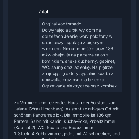
Zitat
Original von tornado
Do wynajęcia urokliwy dom na
obrzeżach Jeleniej Góry położony w
oazie ciszy i spokoju z pięknym
widokiem. Nieruchomość o pow. 186
mkw obejmuje na parterze salon z
kominkiem, aneks kuchenny, gabinet,
WC, saunę oraz łazienkę. Na piętrze
znajdują się cztery sypialnie każda z
umywalką oraz osobna łazienka.
Ogrzewanie elektryczne oraz kominek.
Zu Vermieten ein reizendes Haus in der Vorstadt von
Jelenia Góra (Hirschberg); es steht an ruhigem Ort mit
schönem Panoramablick. Die Immobilie ist 186 qm:
Partere: Salon mit Kamin, Küche-Ecke, Arbeitzimmer
(Kabinett?), WC, Sauna und Badezimmer
1. Stock: 4 Schlafzimmer, jedes mit Waschbecken, und