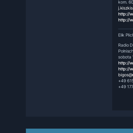
kom. 6
j.kiszki
http://
http://
Elik Pli
Radio 
Polnisc
sobota 
http://
http://
bigos@
+49 615
+49 177