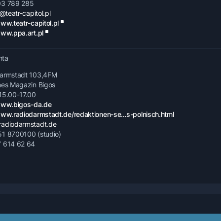
03 789 285
s@teatr-capitol.pl
www.teatr-capitol.pl
www.ppa.art.pl
chta
Darmstadt 103,4FM
hes Magazin Bigos
15.00-17.00
www.bigos-da.de
www.radiodarmstadt.de/redaktionen-se…s-polnisch.html
radiodarmstadt.de
1 8700100 (studio)
 614 62 64