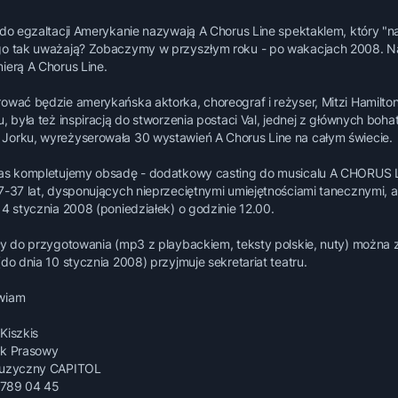
 do egzaltacji Amerykanie nazywają A Chorus Line spektaklem, który "na
o tak uważają? Zobaczymy w przyszłym roku - po wakacjach 2008. N
ierą A Chorus Line.
ować będzie amerykańska aktorka, choreograf i reżyser, Mitzi Hamilto
u, była też inspiracją do stworzenia postaci Val, jednej z głównych boha
orku, wyreżyserowała 30 wystawień A Chorus Line na całym świecie.
as kompletujemy obsadę - dodatkowy casting do musicalu A CHORUS L
7-37 lat, dysponujących nieprzeciętnymi umiejętnościami tanecznymi, 
14 stycznia 2008 (poniedziałek) o godzinie 12.00.
ły do przygotowania (mp3 z playbackiem, teksty polskie, nuty) można zn
(do dnia 10 stycznia 2008) przyjmuje sekretariat teatru.
wiam
Kiszkis
ik Prasowy
Muzyczny CAPITOL
1 789 04 45