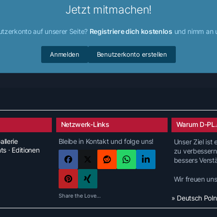
Jetzt mitmachen!
utzerkonto auf unserer Seite?
Registriere dich kostenlos
und nimm an u
Anmelden
Benutzerkonto erstellen
Netzwerk-Links
Warum D-PL.
allerie
Bleibe in Kontakt und folge uns!
Unser Ziel ist
nts · Editionen
zu verbessern
bessers Verst
Wir freuen un
Share the Love...
» Deutsch Pol