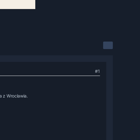
#1
a z Wroclawia.