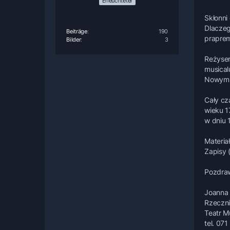
Erleuchteter
Skłonni
Dlaczeg
Beiträge
190
praprem
Bilder
3
Reżyser
musical
Nowym J
Cały cz
wieku 1
w dniu 
Materia
Zapisy 
Pozdra
Joanna 
Rzeczn
Teatr 
tel. 07