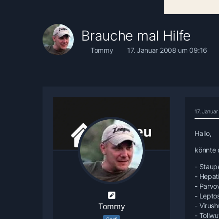
Brauche mal Hilfe
Tommy
17. Januar 2008 um 09:16
17. Janua
Hallo,
könnte 
- Staup
- Hepati
- Parvo
- Lepto
Tommy
- Virus
- Tollwu