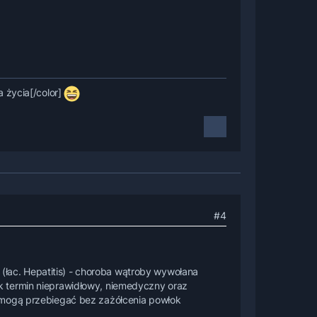
 życia[/color]
#4
(łac. Hepatitis) - choroba wątroby wywołana
k termin nieprawidłowy, niemedyczny oraz
e mogą przebiegać bez zażółcenia powłok