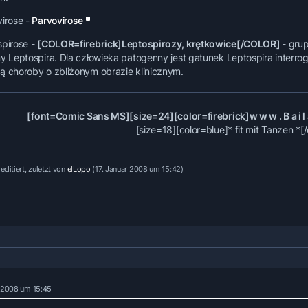
virose -
Parvovirose
spirose -
[COLOR=firebrick]Leptospirozy, krętkowice[/COLOR]
- gru
ny Leptospira. Dla człowieka patogenny jest gatunek Leptospira interro
ą choroby o zbliżonym obrazie klinicznym.
[font=Comic Sans MS][size=24][color=firebrick]w w w . B a i l a M
[size=18][color=blue]* fit mit Tanzen *[/
editiert, zuletzt von
elLopo
(
17. Januar 2008 um 15:42
)
r 2008 um 15:45