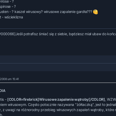
irose - ?
pirose - ?
husten - ? kaszel wirusowy? wirusowe zapalenie gardła???
t - wścieklizna
#000066]Jeśli potrafisz śmiać się z siebie, będziesz miał ubaw do końca
r 2008 um 15:41
DIA
tis -
[COLOR=firebrick]Wirusowe zapalenie wątroby[/COLOR]
, WZW 
iem wirusowym. Często potocznie nazywana "żółtaczką", jest to jedna
ły, z uwagi na różnorodny przebieg wirusowych zapaleń wątroby, któr
h.