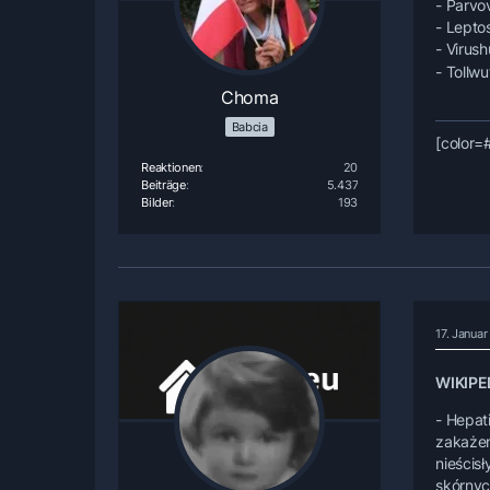
- Parvov
- Leptos
- Virus
- Tollwu
Choma
Babcia
[color=
Reaktionen
20
Beiträge
5.437
Bilder
193
17. Janua
WIKIPE
- Hepati
zakażen
nieścis
skórnyc