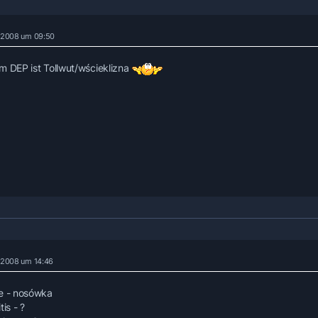
r 2008 um 09:50
m DEP ist Tollwut/wścieklizna
r 2008 um 14:46
e - nosówka
tis - ?