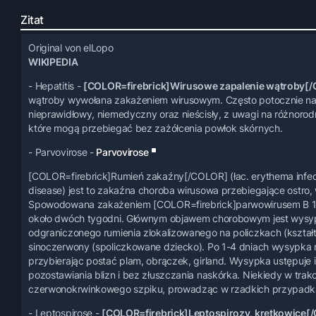
Zitat
Original von elLopo
WIKIPEDIA
- Hepatitis -
[COLOR=firebrick]Wirusowe zapalenie wątroby[
wątroby wywołana zakażeniem wirusowym. Często potocznie nazy
nieprawidłowy, niemedyczny oraz nieścisły, z uwagi na różnoro
które mogą przebiegać bez zażółcenia powłok skórnych.
- Parvovirose -
Parvovirose
[COLOR=firebrick]Rumień zakaźny[/COLOR] (łac. erythema infecti
disease) jest to zakaźna choroba wirusowa przebiegające ostro, w
Spowodowana zakażeniem [COLOR=firebrick]parwowirusem B 19
około dwóch tygodni. Głównym objawem chorobowym jest wysyp
odgraniczonego rumienia zlokalizowanego na policzkach (kształt
sinoczerwony (spoliczkowane dziecko). Po 1-4 dniach wysypka ro
przybierając postać plam, obrączek, girland. Wysypka ustępuje 
pozostawiania blizn i bez złuszczania naskórka. Niekiedy w tra
czerwonokrwinkowego szpiku, prowadząc w rzadkich przypadka
- Leptospirose -
[COLOR=firebrick]Leptospirozy, krętkowice