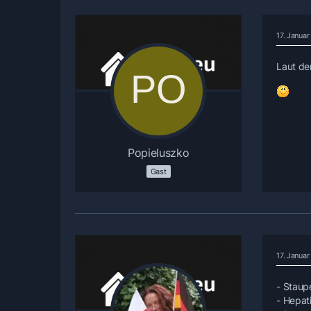
17. Janua
Laut de
Popieluszko
Gast
17. Janua
- Staup
- Hepati