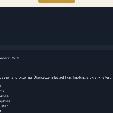
r 2008 um 09:16
das jemand bitte mal Übersetzen? Es geht um Impfungen/Krankheiten.
e
tis
virose
spirose
husten
t