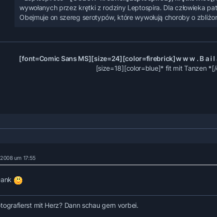
wywołanych przez krętki z rodziny Leptospira. Dla człowieka pat
Obejmuje on szereg serotypów, które wywołują choroby o zbliżo
[font=Comic Sans MS][size=24][color=firebrick]w w w . B a i l a M
[size=18][color=blue]* fit mit Tanzen *[/
r 2008 um 17:55
Dank
tografierst mit Herz? Dann schau gern vorbei.