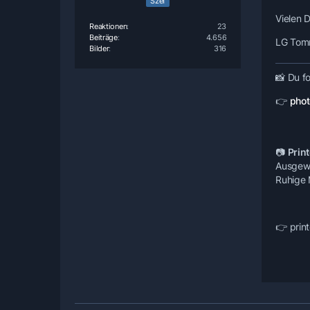
Szef
Vielen 
Reaktionen
23
Beiträge
4.656
LG To
Bilder
316
📸
Du fo
👉
phot
📷
Print
Ausgewäh
Ruhige 
👉 print