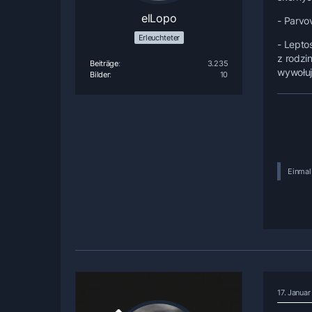
elLopo
- Parvo
Erleuchteter
- Lepto
z rodzi
Beiträge
3.235
wywołuj
Bilder
10
Einmal 
17. Janua