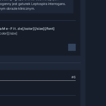
ogenny jest gatunek Leptospira interrogans.
nym obrazie klinicznym.
 e - F i t . d e[/color][/size][/font]
color][/size]
#6