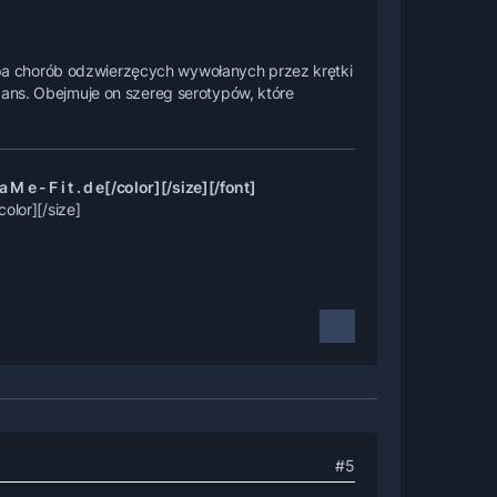
pa chorób odzwierzęcych wywołanych przez krętki
gans. Obejmuje on szereg serotypów, które
 e - F i t . d e[/color][/size][/font]
color][/size]
#5