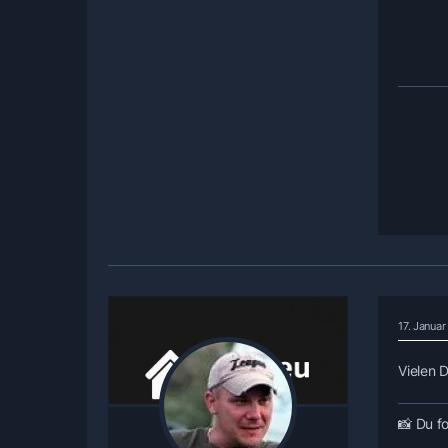
17. Janua
Vielen 
📸
Du fo