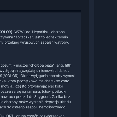
/COLOR]
, WZW (łac. Hepatitis) - choroba
wana "żółtaczką", jest to jednak termin
dny przebieg wirusowych zapaleń wątroby,
osum) – inaczej "choroba piąta" (ang. fifth
ystępuje najczęściej u niemowląt i dzieci.
[/COLOR]. Okres wylęgania choroby wynosi
ka, która początkowo ma charakter ostro
 motyla), często przybierającego kolor
zszerza się na ramiona, tułów, pośladki
i nawraca przez 1 do 3 tygodni. Zanika bez
kcie choroby może wystąpić depresja układu
ch do ostrego zespołu hemolitycznego.
[/COLOR]
- grupa chorób odzwierzęcych