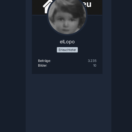
elLopo
Erleuchteter
Beiträge
3.235
Bilder
10