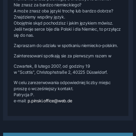
Nie znasz za bardzo niemieckiego?
A może znasz oba języki trochę lub bardzo dobrze?
Znajdziemy wspólny język.
Obojętnie skąd pochodzisz i jakim językiem mówisz.
Jeśli twoje serce bije dla Polski i dla Niemiec, to przyłącz
się do nas.
Zapraszam do udziału w spotkaniu niemiecko-polskim.
Zainteresowani spotkają sie za pierwszym razem w
Czwartek, 8 lutego 2007, od godziny 19
w "Scottis", Christophstraße 2, 40225 Düsseldorf.
W celu zarezerwowania odpowiedniej liczby miejsc
proszę o wcześniejszy kontakt.
Patrycja P.
e-mail:
p.pinski.office@web.de