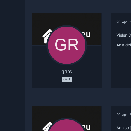
20. April
Vielen 
Ania dz
grins
Gast
20. April
Ach so 