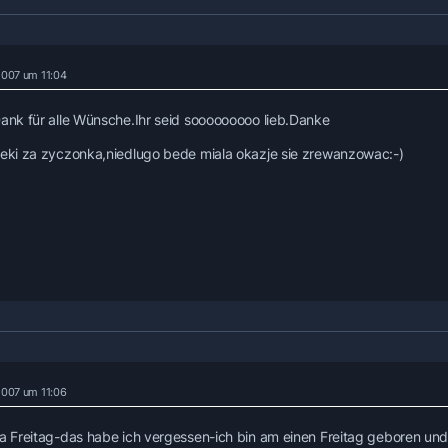
 2007 um 11:04
Dank für alle Wünsche.Ihr seid sooooooooo lieb.Danke
ieki za zyczonka,niedlugo bede miala okazje sie zrewanzowac:-)
 2007 um 11:06
ja Freitag-das habe ich vergessen-ich bin am einen Freitag geboren und z