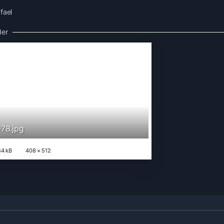
fael
der
78.jpg
4 kB
408 × 512