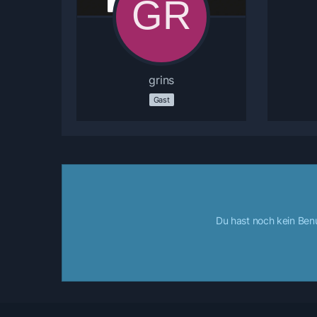
grins
Gast
Du hast noch kein Ben