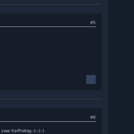
#5
#6
war Karffreitag:-):-):-)