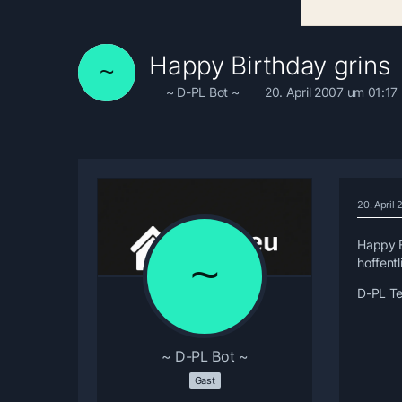
Happy Birthday grins
~ D-PL Bot ~
20. April 2007 um 01:17
20. April
Happy B
hoffentl
D-PL T
~ D-PL Bot ~
Gast