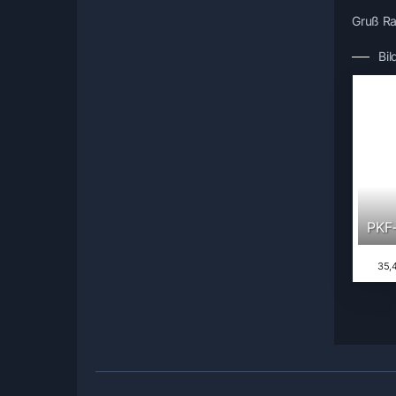
Gruß Ra
Bil
PKF-
35,4