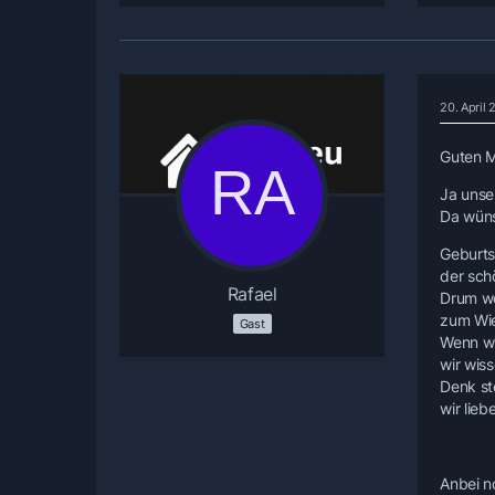
20. April
Guten 
Ja unse
Da wüns
Geburts
der sch
Rafael
Drum wol
zum Wie
Gast
Wenn wi
wir wiss
Denk ste
wir lie
Anbei n