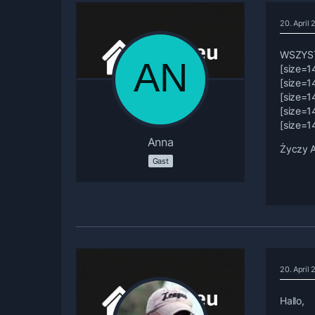
20. April
WSZYST
[size=1
[size=1
[size=1
[size=1
[size=1
Anna
Życzy A
Gast
20. April
Hallo,