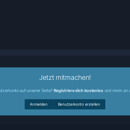
Jetzt mitmachen!
utzerkonto auf unserer Seite?
Registriere dich kostenlos
und nimm an u
Anmelden
Benutzerkonto erstellen