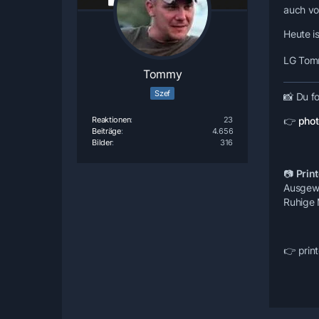
auch vo
Heute i
LG To
Tommy
Szef
📸
Du fo
👉
phot
Reaktionen
23
Beiträge
4.656
Bilder
316
📷
Print
Ausgewäh
Ruhige 
👉 print