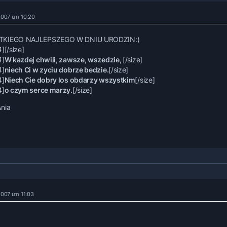
 2007 um 10:20
KIEGO NAJLEPSZEGO W DNIU URODZIN:)
4]
[/size]
4]
W kazdej chwili, zawsze, wszedzie,
[/size]
4]
niech Ci w zyciu dobrze bedzie.
[/size]
4]
Niech Cie dobry los obdarzy wszystkim
[/size]
4]
o czym serce marzy.
[/size]
nia
 2007 um 11:03