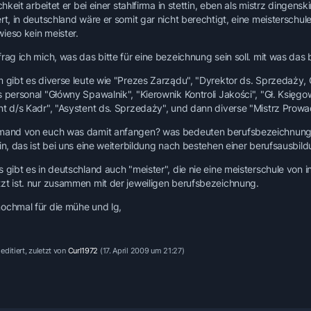
ichkeit arbeitet er bei einer stahlfirma in stettin, eben als mistrz dingen
rt, in deutschland wäre er somit gar nicht berechtigt, eine meisterschul
ieso kein meister.
rag ich mich, was das bitte für eine bezeichnung sein soll. mit was das b
m gibt es diverse leute wie "Prezes Zarządu", "Dyrektor ds. Sprzedaży,
s personal "Główny Spawalnik", "Kierownik Kontroli Jakości", "Gł. Księgo
nt d/s Kadr", "Asystent ds. Sprzedaży", und dann diverse "Mistrz Prow
mand von euch was damit anfangen? was bedeuten berufsbezeichnungen
ein, das ist bei uns eine weiterbildung nach bestehen einer berufsausbil
 gibt es in deutschland auch "meister", die nie eine meisterschule von i
zt ist. nur zusammen mit der jeweiligen berufsbezeichnung.
ochmal für die mühe und lg,
editiert, zuletzt von
Curl1972
(
17. April 2009 um 21:27
)