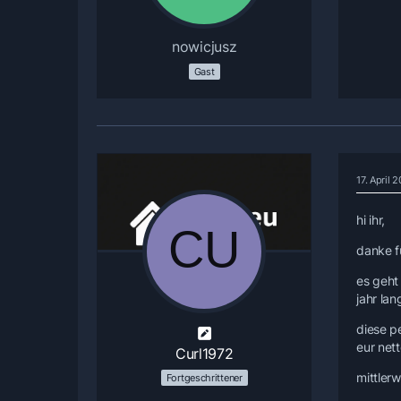
nowicjusz
Gast
17. April
hi ihr,
danke f
es geht
jahr lan
diese pe
eur net
Curl1972
mittler
Fortgeschrittener