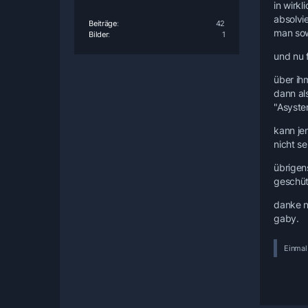
in wirkl
absolvie
Beiträge
42
man sow
Bilder
1
und nu f
über ih
dann al
"Asyste
kann je
nicht s
übrigens
geschüt
danke n
gaby.
Einmal 