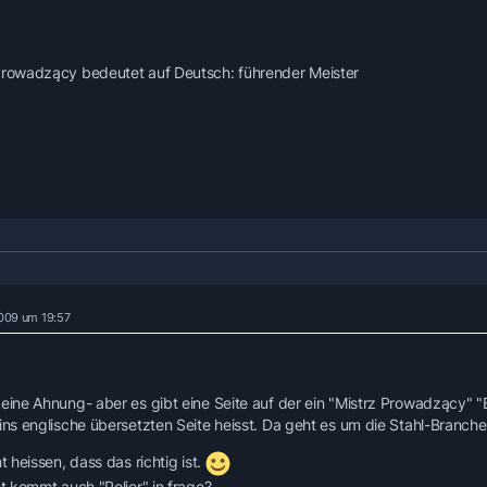
Prowadzący bedeutet auf Deutsch: führender Meister
2009 um 19:57
keine Ahnung- aber es gibt eine Seite auf der ein "Mistrz Prowadzący" 
 ins englische übersetzten Seite heisst. Da geht es um die Stahl-Branche
ht heissen, dass das richtig ist.
ht kommt auch "Polier" in frage?