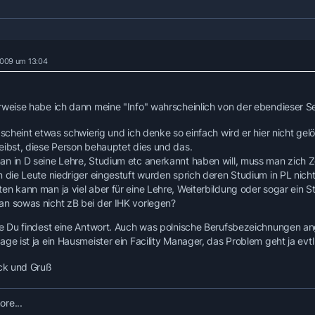
 2009 um 13:04
rweise habe ich dann meine "Info" wahrscheinlich von der ebendieser Se
 scheint etwas schwierig und ich denke so einfach wird er hier nicht gelö
eibst, diese Person behauptet dies und das.
n in D seine Lehre, Studium etc anerkannt haben will, muss man zich Ze
n die Leute niedriger eingestuft wurden sprich deren Studium in PL nich
en kann man ja viel aber für eine Lehre, Weiterbildung oder sogar ein 
n sowas nicht zB bei der IHK vorlegen?
fe Du findest eine Antwort. Auch was polnische Berufsbezeichnungen an
ge ist ja ein Hausmeister ein Facility Manager, das Problem geht ja evtl
ück und Gruß
re...