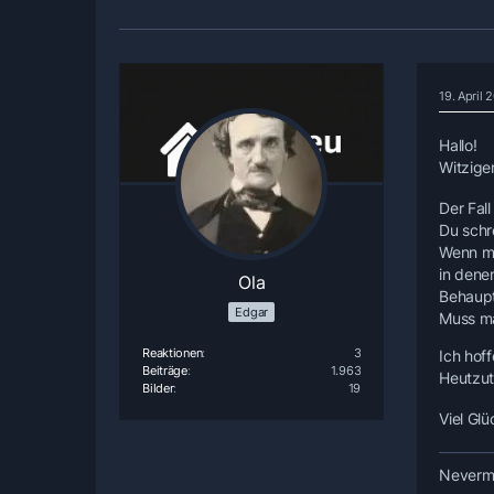
19. April
Hallo!
Witzige
Der Fall
Du schr
Wenn ma
in dene
Ola
Behaupt
Edgar
Muss ma
Reaktionen
3
Ich hof
Beiträge
1.963
Heutzuta
Bilder
19
Viel Gl
Nevermo