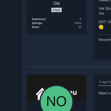
Ola
Viel Glü
Edgar
Ola
Reaktionen
3
EDIT: G
Beiträge
1.963
Bilder
19
Nevermo
17. April
Mistrz 