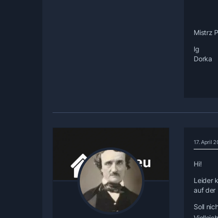
Mistrz 
lg
Dorka
17. April 
Hi!
Leider 
auf der
Soll nic
Vielleic