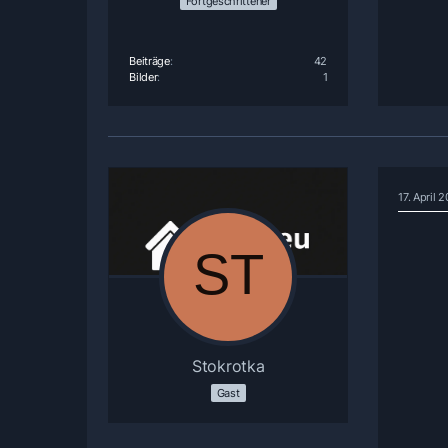
Fortgeschrittener
Beiträge
42
Bilder
1
17. April
Stokrotka
Gast