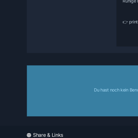
Ruhige 
👉 print
Du hast noch kein Ben
Share & Links