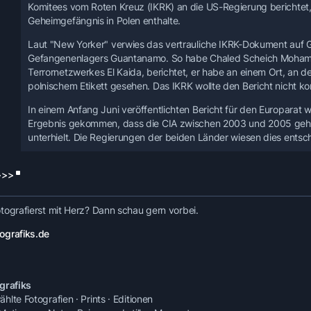
Komitees vom Roten Kreuz (IKRK) an die US-Regierung berichtet
Geheimgefängnis in Polen enthalte.
Laut "New Yorker" verwies das vertrauliche IKRK-Dokument auf 
Gefangenenlagers Guantanamo. So habe Chaled Scheich Mohamme
Terrornetzwerkes El Kaida, berichtet, er habe an einem Ort, an d
polnischem Etikett gesehen. Das IKRK wollte den Bericht nicht k
In einem Anfang Juni veröffentlichten Bericht für den Europarat 
Ergebnis gekommen, dass die CIA zwischen 2003 und 2005 gehe
unterhielt. Die Regierungen der beiden Länder wiesen dies entsc
>>>
tografierst mit Herz? Dann schau gern vorbei.
ografiks.de
grafiks
lte Fotografien · Prints · Editionen