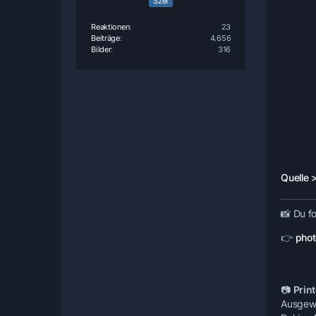
Szef
Reaktionen
23
Beiträge
4.656
Bilder
316
Quelle 
📸
Du fo
👉
phot
📷
Print
Ausgewäh