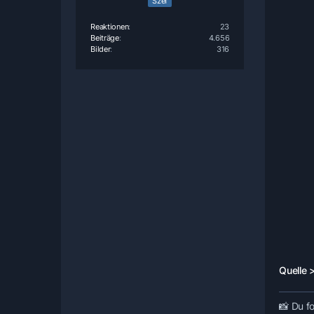
Szef
Reaktionen
23
Beiträge
4.656
Bilder
316
Quelle 
📸
Du fo