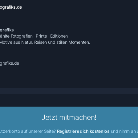
ografiks.de
grafiks
lte Fotografien · Prints · Editionen
Motive aus Natur, Reisen und stillen Momenten.
grafiks.de
Jetzt mitmachen!
utzerkonto auf unserer Seite?
Registriere dich kostenlos
und nimm an u