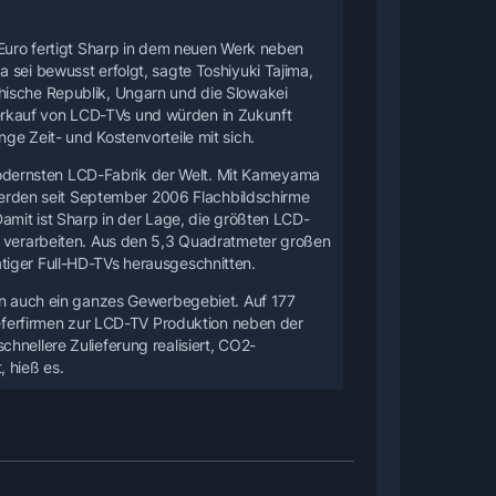
n Euro fertigt Sharp in dem neuen Werk neben
 sei bewusst erfolgt, sagte Toshiyuki Tajima,
hische Republik, Ungarn und die Slowakei
rkauf von LCD-TVs und würden in Zukunft
ge Zeit- und Kostenvorteile mit sich.
dernsten LCD-Fabrik der Welt. Mit Kameyama
r werden seit September 2006 Flachbildschirme
Damit ist Sharp in der Lage, die größten LCD-
zu verarbeiten. Aus den 5,3 Quadratmeter großen
tiger Full-HD-TVs herausgeschnitten.
ern auch ein ganzes Gewerbegebiet. Auf 177
lieferfirmen zur LCD-TV Produktion neben der
hnellere Zulieferung realisiert, CO2-
 hieß es.