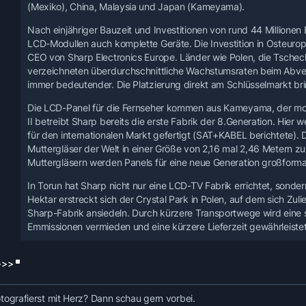
(Mexiko), China, Malaysia und Japan (Kameyama).
Nach einjähriger Bauzeit und Investitionen von rund 44 Millione
LCD-Modullen auch komplette Geräte. Die Investition in Osteuropa
CEO von Sharp Electronics Europe. Länder wie Polen, die Tschec
verzeichneten überdurchschnittliche Wachstumsraten beim Abve
immer bedeutender. Die Platzierung direkt am Schlüsselmarkt brin
Die LCD-Panel für die Fernseher kommen aus Kameyama, der mo
II betreibt Sharp bereits die erste Fabrik der 8.Generation. Hie
für den internationalen Markt gefertigt (SAT+KABEL berichtete). 
Muttergläser der Welt in einer Größe von 2,16 mal 2,46 Metern 
Muttergläsern werden Panels für eine neue Generation großforma
In Torun hat Sharp nicht nur eine LCD-TV Fabrik errichtet, sond
Hektar erstreckt sich der Crystal Park in Polen, auf dem sich Zu
Sharp-Fabrik ansiedeln. Durch kürzere Transportwege wird eine sc
Emmissionen vermieden und eine kürzere Lieferzeit gewährleistet,
>>>
tografierst mit Herz? Dann schau gern vorbei.