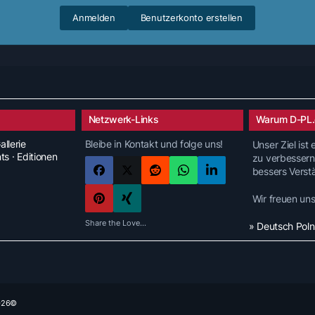
Anmelden
Benutzerkonto erstellen
Netzwerk-Links
Warum D-PL.
allerie
Bleibe in Kontakt und folge uns!
Unser Ziel ist
nts · Editionen
zu verbessern
bessers Verst
Wir freuen un
Share the Love...
» Deutsch Pol
2026©