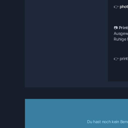
👉
phot
📷
Print
Ausgewäh
Ruhige 
👉 print
Du hast noch kein Ben