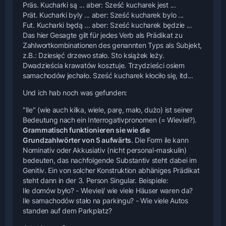
Präs. Kucharki są ... aber: Sześć kucharek jest ...
Prät. Kucharki byly ... aber: Sześć kucharek bylo ...
Fut. Kucharki będą ... aber: Sześć kucharek będzie ...
Das hier Gesagte gilt für jedes Verb als Prädikat zu
Zahlwortkombinationen des genannten Typs als Subjekt,
z.B.: Dziesięć drzewo stało. Sto książek leży.
Dwadzieścia krawatów kosztuje. Trzydzieści osiem
samachodów jechało. Sześć kucharek kłociło się, itd...
Und ich hab noch was gefunden:
"Ile" (wie auch kilka, wiele, parę, mało, dużo) ist seiner
Bedeutung nach ein Interrogativpronomen (= Wieviel?).
Grammatisch funktionieren sie wie die
Grundzahlwörter von 5 aufwärts
. Die Form ile kann
Nominativ oder Akkusiativ (nicht personal-maskulin)
bedeuten, das nachfolgende Substantiv steht dabei im
Genitiv. Ein von solcher Konstruktion abhäniges Prädikat
steht dann in der 3. Person Singular. Beispiele:
Ile domów było? - Wieviel/ wie viele Häuser waren da?
Ile samachodów stało na parkingu? - Wie viele Autos
standen auf dem Parkplatz?