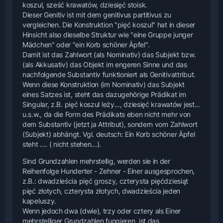
koszul, sześć krawatów, dziesięć stoisk.
Dieser Genitiv ist mit dem genitivus partitivus zu
vergleichen. Die Konstruktion "pięć koszul" hat in dieser
Hinsicht also dieselbe Struktur wie "eine Gruppe junger
Mädchen" oder "ein Korb schöner Äpfel".
Damit ist das Zahlwort (als Nominativ) das Subjekt bzw.
(als Akkusativ) das Objekt im engeren Sinne und das
nachfolgende Substantiv funktioniert als Genitivattribut.
Wenn diese Konstruktion (im Nominativ) das Subjekt
eines Satzes ist, steht das dazugehörige Prädikat im
Singular, z.B. pięć koszul leży..., dziesięć krawatów jest...
u.s.w., da die Form des Prädikats eben nicht mehr von
dem Substantiv (jetzt ja Attribut), sondern vom Zahlwort
(Subjekt) abhängt. Vgl. deutsch: Ein Korb schöner Äpfel
steht .... ( nicht stehen...).
Sind Grundzahlen mehrstellig, werden sie in der
Reihenfolge Hunderter - Zehner - Einer ausgesprochen,
z.B.: dwadzieścia pięć groszy, czterysta pięćdziesiąt
pięć złotych, czterysta złotych, dwadzieścia jeden
kapeluszy.
Wenn jedoch dwa (dwie), trzy oder cztery als Einer
mehrstelliger Grundzahlen fungieren, ist das