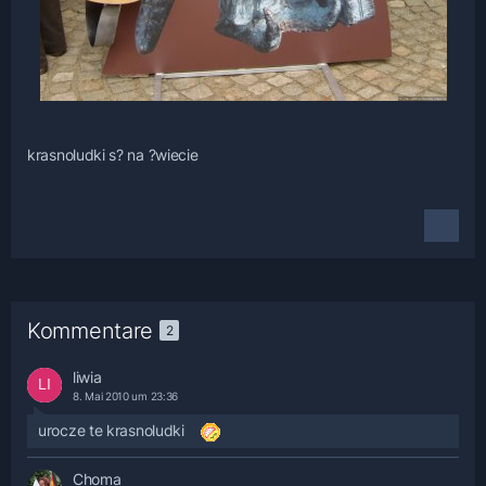
krasnoludki s? na ?wiecie
Kommentare
2
liwia
8. Mai 2010 um 23:36
urocze te krasnoludki
Choma