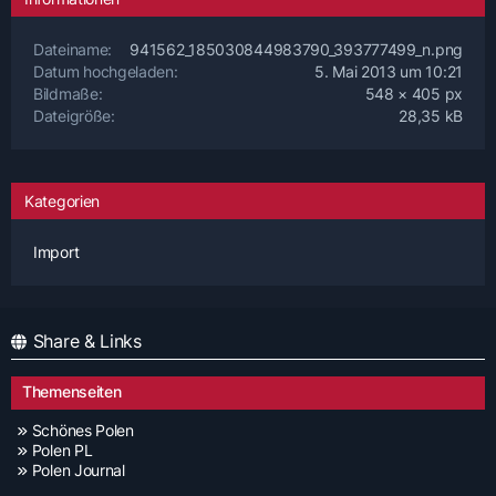
Dateiname
941562_185030844983790_393777499_n.png
Datum hochgeladen
5. Mai 2013 um 10:21
Bildmaße
548 × 405 px
Dateigröße
28,35 kB
Kategorien
Import
Share & Links
Themenseiten
Schönes Polen
Polen PL
Polen Journal