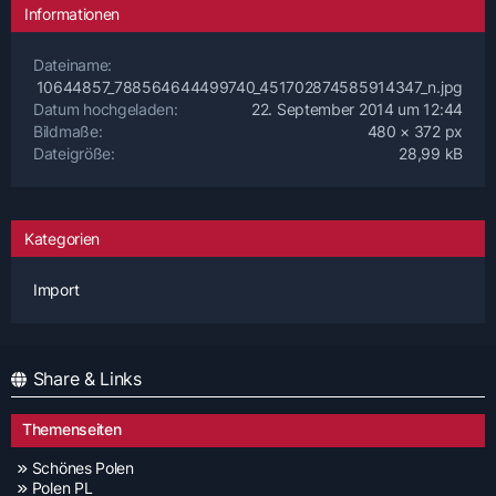
Informationen
Dateiname
10644857_788564644499740_451702874585914347_n.jpg
Datum hochgeladen
22. September 2014 um 12:44
Bildmaße
480 × 372 px
Dateigröße
28,99 kB
Kategorien
Import
Share & Links
Themenseiten
Schönes Polen
Polen PL