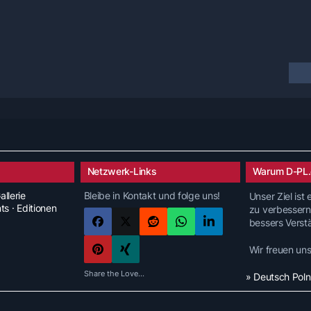
Netzwerk-Links
Warum D-PL.
allerie
Bleibe in Kontakt und folge uns!
Unser Ziel ist
nts · Editionen
zu verbessern
bessers Verst
Wir freuen un
Share the Love...
» Deutsch Pol