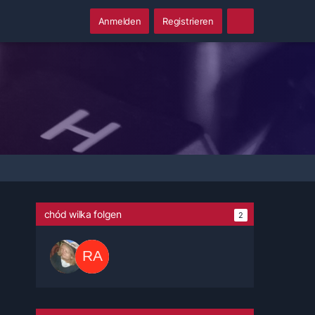
Anmelden
Registrieren
chód wilka folgen
2