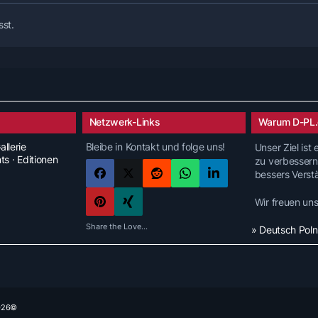
sst.
Netzwerk-Links
Warum D-PL.
allerie
Bleibe in Kontakt und folge uns!
Unser Ziel ist
nts · Editionen
zu verbessern
bessers Verst
Wir freuen un
Share the Love...
» Deutsch Pol
2026©