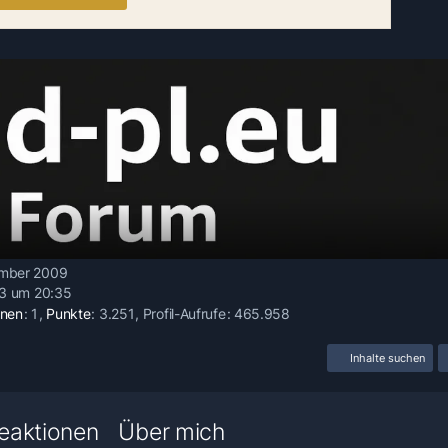
zember 2009
23 um 20:35
onen
1
Punkte
3.251
Profil-Aufrufe
465.958
Inhalte suchen
eaktionen
Über mich