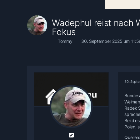
Wadephul reist nach 
Fokus
Tommy
30. September 2025 um 11:5
30. Septe
Bundesa
Weimare
Radek S
spreche
Bei die
Polen, 
Quellen