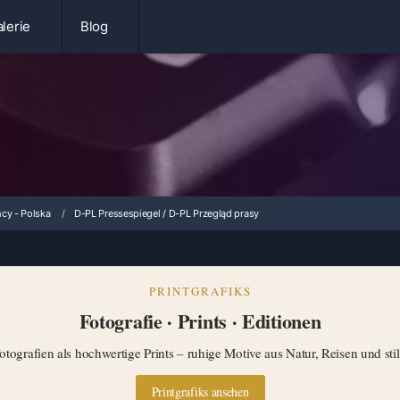
lerie
Blog
cy - Polska
D-PL Pressespiegel / D-PL Przegląd prasy
PRINTGRAFIKS
Fotografie · Prints · Editionen
tografien als hochwertige Prints – ruhige Motive aus Natur, Reisen und st
Printgrafiks ansehen