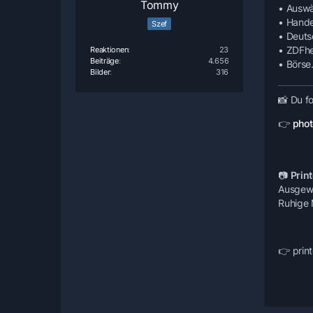
Tommy
• Auswä
• Hande
Szef
• Deuts
• ZDFhe
Reaktionen
23
Beiträge
4.656
• Börse
Bilder
316
📸
Du fo
👉
phot
📷
Print
Ausgewäh
Ruhige 
👉 print