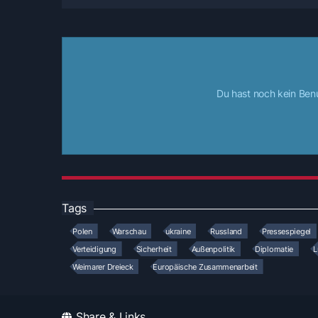
Du hast noch kein Ben
Tags
Polen
Warschau
ukraine
Russland
Pressespiegel
Verteidigung
Sicherheit
Außenpolitik
Diplomatie
L
Weimarer Dreieck
Europäische Zusammenarbeit
Share & Links