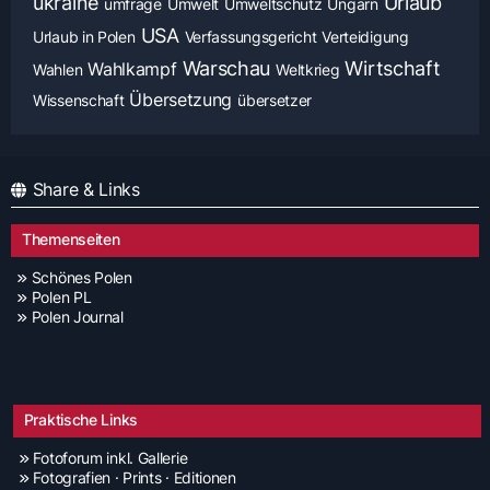
ukraine
Urlaub
umfrage
Umwelt
Umweltschutz
Ungarn
USA
Urlaub in Polen
Verfassungsgericht
Verteidigung
Warschau
Wirtschaft
Wahlkampf
Wahlen
Weltkrieg
Übersetzung
Wissenschaft
übersetzer
Share & Links
Themenseiten
Schönes Polen
Polen PL
Polen Journal
Praktische Links
Fotoforum inkl. Gallerie
Fotografien · Prints · Editionen