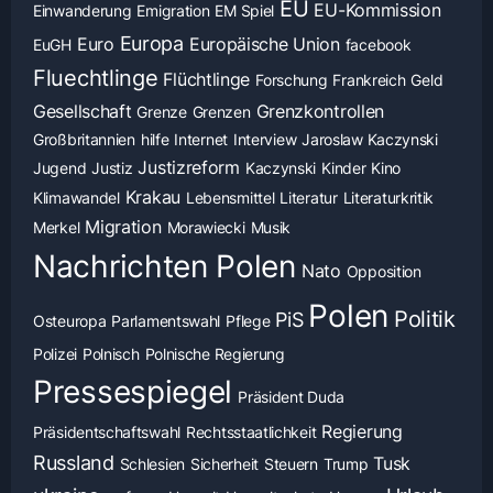
EU
EU-Kommission
Einwanderung
Emigration
EM Spiel
Europa
Euro
Europäische Union
EuGH
facebook
Fluechtlinge
Flüchtlinge
Forschung
Frankreich
Geld
Gesellschaft
Grenzkontrollen
Grenze
Grenzen
Großbritannien
hilfe
Internet
Interview
Jaroslaw Kaczynski
Justizreform
Jugend
Justiz
Kaczynski
Kinder
Kino
Krakau
Klimawandel
Lebensmittel
Literatur
Literaturkritik
Migration
Merkel
Morawiecki
Musik
Nachrichten Polen
Nato
Opposition
Polen
Politik
PiS
Osteuropa
Parlamentswahl
Pflege
Polizei
Polnisch
Polnische Regierung
Pressespiegel
Präsident Duda
Regierung
Präsidentschaftswahl
Rechtsstaatlichkeit
Russland
Tusk
Schlesien
Sicherheit
Steuern
Trump