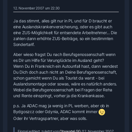
12. November 2007 um 22:30
Ja das stimmt, alles gilt nur in PL und für D braucht er
eine Auslandskrankenversicherung, oder es gibt auch
eine ZUS-Möglichkeit für entsendete Arbeitnehmer... Die
zahlen dann erhöhte ZUS-Beiträge, so ein bestimmten
Sondertarif.
Aber wieso fragst Du nach Berufsgenossenschaft wenn
es Dir um Hilfe für Verunglückte im Ausland geht?
Wenn Du in Frankreich ein Autounfall hast, dann wendest
Du Dich doch auch nicht an Deine Berufsgenosenschaft,
schon garnicht wenn Du als Tourist da warst - bei
Auslandsmontage oder sowas, wäre es natürlich anders.
Wobei die Berufsgenossenschaft bei Fragen der Reha
und Rente einspringt, vorher ja die Krankenkasse.
p.s. Ja ADAC mag ja wenig in PL werben, aber ob in
Bydgoszcz oder Gdynia, ADAC kommt immer
Oder ihr Vertragspartner, aber was solls.
Einmal editiert, zuletzt von
Obywatel GG
(
12. November 2007