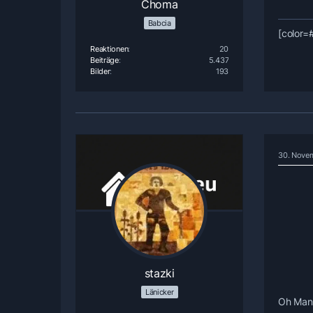
Choma
Babcia
[color=
Reaktionen
20
Beiträge
5.437
Bilder
193
30. Nove
stazki
Länicker
Oh Mann