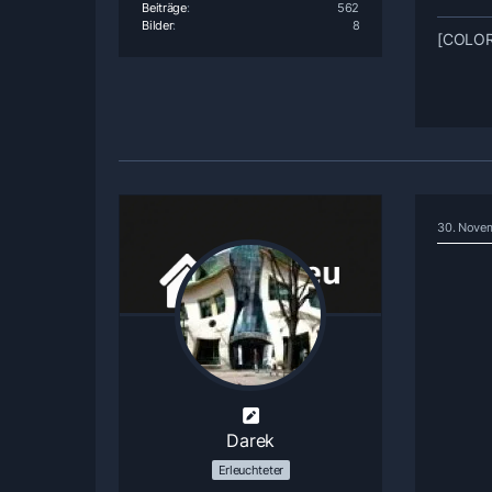
Beiträge
562
Bilder
8
[COLOR=
30. Nove
Darek
Erleuchteter