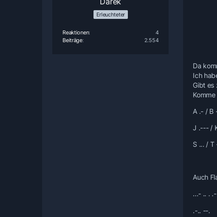
Darek
Erleuchteter
Reaktionen
4
Beiträge
2.554
Da komm
Ich hab
Gibt es
Komme a
A .- / B -
J .--- / 
S ... / T 
Auch Fl
...- .. . .-
.-.. --.