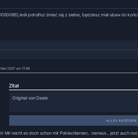
#000066]Jeśli potrafisz śmiać się z siebie, będziesz miał ubaw do końca
mber 2007 um 17:48
Zitat
Original von Darek
ALLES ANZEIGEN
Da kommt noch was auf uns zu....!
! Mir reicht es doch schon mit Polnischlernen.. :nerwus... jetzt auch
Ich habe mich daher heute schon mal nach einem Morsegerät u