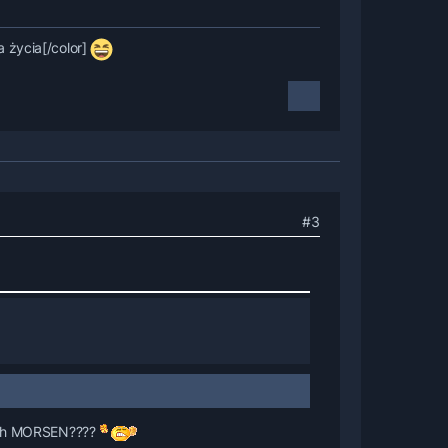
 życia[/color]
#3
 noch MORSEN????
mgesehen.