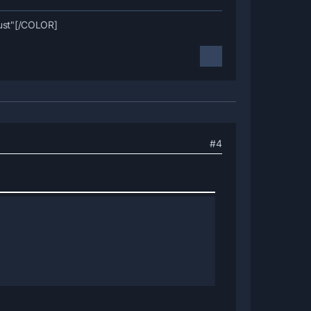
erstehen könnt, hier mal das Alphabet zur
aust"[/COLOR]
#4