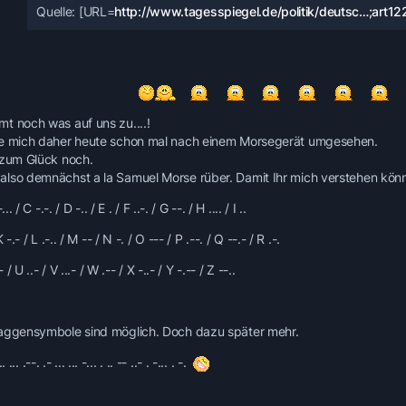
Quelle: [URL=
http://www.tagesspiegel.de/politik/deutsc…;art1
t noch was auf uns zu....!
e mich daher heute schon mal nach einem Morsegerät umgesehen.
 zum Glück noch.
lso demnächst a la Samuel Morse rüber. Damit Ihr mich verstehen könnt
... / C -.-. / D -.. / E . / F ..-. / G --. / H .... / I ..
K -.- / L .-.. / M -- / N -. / O --- / P .--. / Q --.- / R .-.
- / U ..- / V ...- / W .-- / X -..- / Y -.-- / Z --..
aggensymbole sind möglich. Doch dazu später mehr.
.. ... .--. .- ... ... -... . .. -- ..- . -... . -.