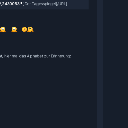
22,2430053
]Der Tagesspiegel[/URL]
, hier mal das Alphabet zur Erinnerung: