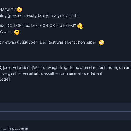
 Harcerz?
lny (piękny :zawstydzony) marynarz hihihi
ma: [COLOR=red].-.- [/COLOR] co to jest?
C = -.-.
och etwas üüüüüüben! Der Rest war aber schon super
0]
[color=darkblue]Wer schweigt, trägt Schuld an den Zuständen, die er 
vergisst ist verurteilt, dasselbe noch einmal zu erleben!
[/size]
mber 2007 um 18:18