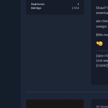
Reaktionen
4
Skaut?
Beiträge
2.554
ewentua
ale cho
uwaga: 
Bitte n
[size=1
Und wer 
[/color]
30. Nove