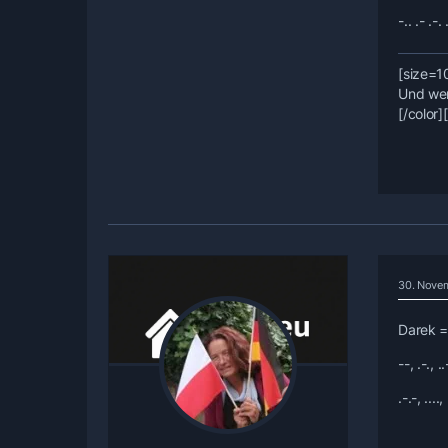
-.. .- .-.
[size=1
Und wer 
[/color]
30. Nove
Darek =
--, .-., ..-
.-.-, ....