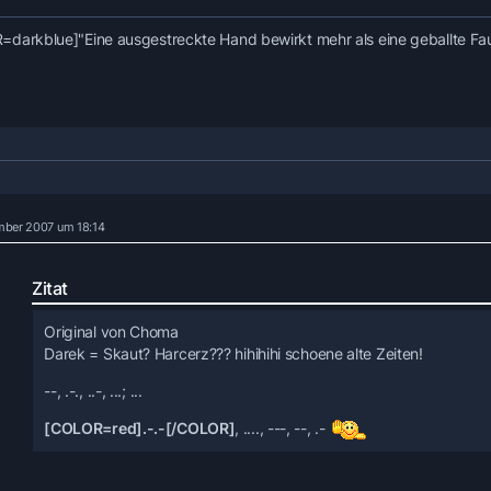
Gibt es zum Glück noch.
Komme also demnächst a la Samuel Morse rüber. Damit Ihr mich v
darkblue]"Eine ausgestreckte Hand bewirkt mehr als eine geballte F
Erinnerung:
A .- / B -... / C -.-. / D -.. / E . / F ..-. / G --. / H .... / I ..
J .--- / K -.- / L .-.. / M -- / N -. / O --- / P .--. / Q --.- / R .-.
S ... / T - / U ..- / V ...- / W .-- / X -..- / Y -.-- / Z --..
mber 2007 um 18:14
Auch Flaggensymbole sind möglich. Doch dazu später mehr.
...- .. . .-.. ... .--. .- ... ... -... . .. -- ..- . -... . -.
Zitat
.-.. --.
Original von Choma
Darek = Skaut? Harcerz??? hihihihi schoene alte Zeiten!
-.. .- .-. . -.-
--, .-., ..-, ...; ...
[COLOR=red].-.-[/COLOR]
, ...., ---, --, .-