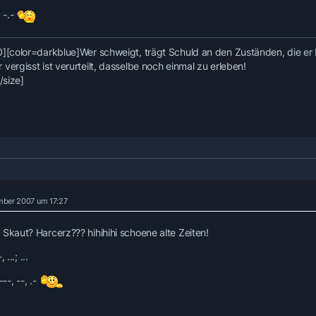
 . -.-
0]
[color=darkblue]Wer schweigt, trägt Schuld an den Zuständen, die er 
vergisst ist verurteilt, dasselbe noch einmal zu erleben!
[/size]
mber 2007 um 17:27
 Skaut? Harcerz??? hihihihi schoene alte Zeiten!
, ...; ...
, ---, --, .-