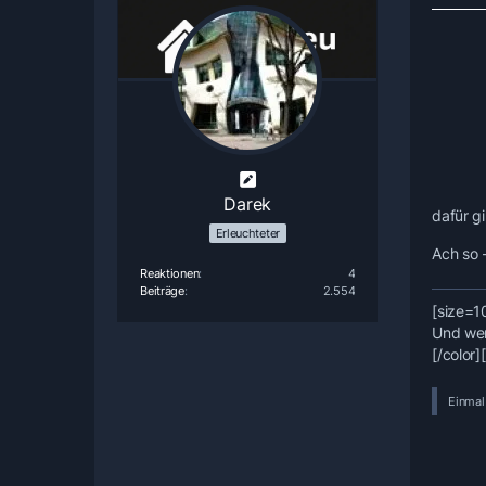
Darek
dafür g
Erleuchteter
Ach so -
Reaktionen
4
Beiträge
2.554
[size=1
Und wer 
[/color]
Einmal 