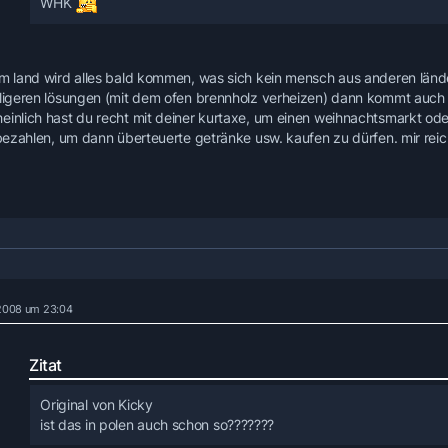
WHK
em land wird alles bald kommen, was sich kein mensch aus anderen län
lligeren lösungen (mit dem ofen brennholz verheizen) dann kommt auch s
einlich hast du recht mit deiner kurtaxe, um einen weihnachtsmarkt o
t bezahlen, um dann überteuerte getränke usw. kaufen zu dürfen. mir reic
 2008 um 23:04
Zitat
Original von Kicky
ist das in polen auch schon so???????