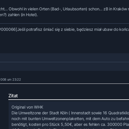
ht... Obwohl in vielen Orten (Bad-, Urlaubsorten) schon... zB in Kraków 
n?) zahlen (in Hotel).
#000066]Jeśli potrafisz śmiać się z siebie, będziesz miał ubaw do końca
 2008 um 23:22
Zitat
Original von WHK
Die Umweltzone der Stadt Köln ( Innenstadt sowie 16 Quadratkilom
noch mit bunten Umweltzonenplaketten, mit dem Auto zu befahr
benötigt, kosten pro Stück 5,50€, aber es fehlen ca. 300000 Pla