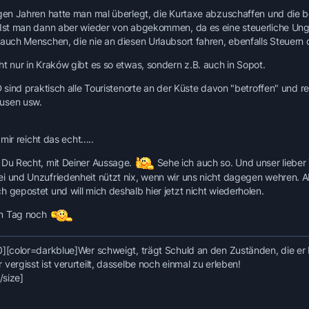
igen Jahren hatte man mal überlegt, die Kurtaxe abzuschaffen und di
 Ist man dann aber wieder von abgekommen, da es eine steuerliche Unge
 auch Menschen, die nie an diesen Urlaubsort fahren, ebenfalls Steuern
ht nur in Kraków gibt es so etwas, sondern z.B. auch in Sopot.
 D sind praktisch alle Touristenorte an der Küste davon "betroffen" und 
usen usw.
y
. mir reicht das echt.....
 Du Recht, mit Deiner Aussage.
Sehe ich auch so. Und unser lieber T
i und Unzufriedenheit nützt nix, wenn wir uns nicht dagegen wehren. Ab
h gepostet und will mich deshalb hier jetzt nicht wiederholen.
n Tag noch
0]
[color=darkblue]Wer schweigt, trägt Schuld an den Zuständen, die er 
vergisst ist verurteilt, dasselbe noch einmal zu erleben!
[/size]