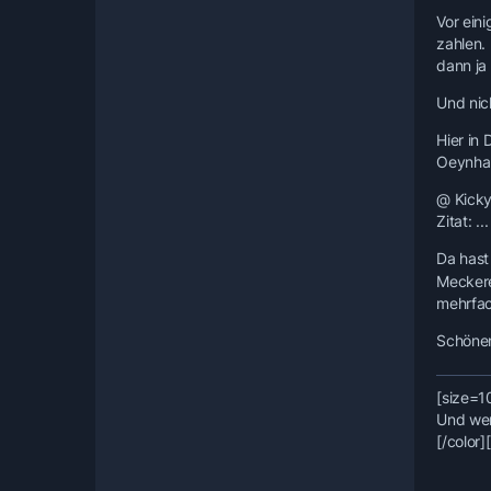
Vor ein
zahlen.
dann ja
Und nic
Hier in
Oeynha
@ Kick
Zitat: ..
Da hast
Meckere
mehrfac
Schöne
[size=1
Und wer 
[/color]