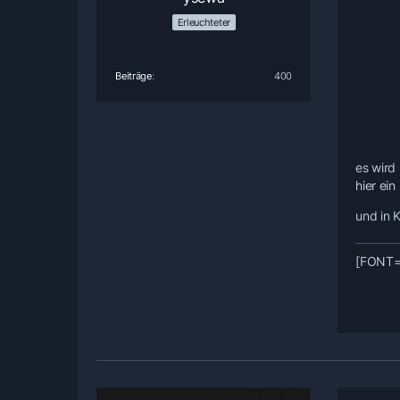
Erleuchteter
Beiträge
400
es wird 
hier ein
und in 
[FONT=t