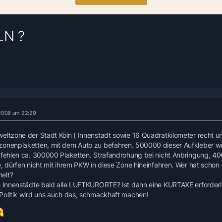
LN ?
 2008 um 22:29
eltzone der Stadt Köln ( Innenstadt sowie 16 Quadratkilometer recht und
onenplaketten, mit dem Auto zu befahren. 500000 dieser Aufkleber wür
 fehlen ca. 300000 Plaketten. Strafandrohung bei nicht Anbringung, 40
e, dürfen nicht mit ihrem PKW in diese Zone hineinfahren. Wer hat scho
elt?
e Innenstädte bald alle LUFTKURORTE? Ist dann eine KURTAXE erforderl
Politik wird uns auch das, schmackhaft machen!