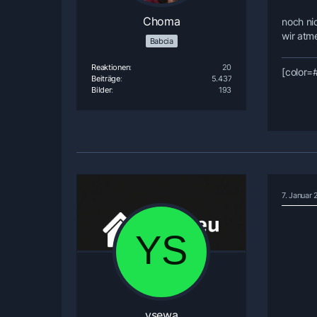
Choma
noch nic
wir atme
Babcia
Reaktionen
20
[color=
Beiträge
5.437
Bilder
193
7. Januar
ysewa