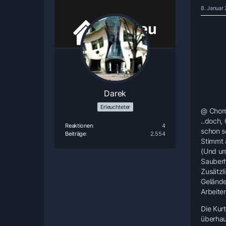
8. Januar
Darek
Erleuchteter
@ Cho
..doch,
Reaktionen
4
schon s
Beiträge
2.554
Stimmt 
(Und um
Sauberh
Zusätzl
Gelände
Arbeite
Die Kur
überhau