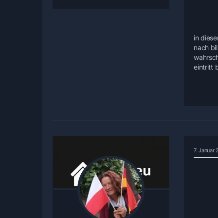
in dies
nach bi
wahrsch
eintrit
7. Januar