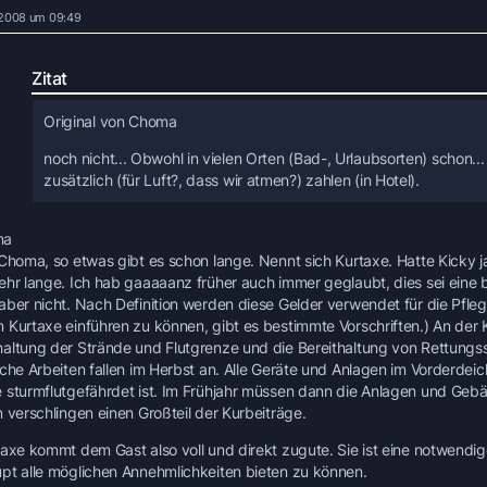
 2008 um 09:49
Zitat
Original von Choma
noch nicht... Obwohl in vielen Orten (Bad-, Urlaubsorten) schon..
zusätzlich (für Luft?, dass wir atmen?) zahlen (in Hotel).
ma
 Choma, so etwas gibt es schon lange. Nennt sich Kurtaxe. Hatte Kicky 
ehr lange. Ich hab gaaaaanz früher auch immer geglaubt, dies sei eine
aber nicht. Nach Definition werden diese Gelder verwendet für die Pfleg
 Kurtaxe einführen zu können, gibt es bestimmte Vorschriften.) An der 
altung der Strände und Flutgrenze und die Bereithaltung von Rettungs
iche Arbeiten fallen im Herbst an. Alle Geräte und Anlagen im Vorderd
 sturmflutgefährdet ist. Im Frühjahr müssen dann die Anlagen und Gebä
n verschlingen einen Großteil der Kurbeiträge.
taxe kommt dem Gast also voll und direkt zugute. Sie ist eine notwendi
pt alle möglichen Annehmlichkeiten bieten zu können.