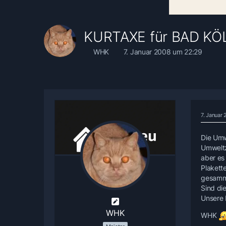
KURTAXE für BAD KÖ
WHK
7. Januar 2008 um 22:29
7. Januar
Die Umw
Umweltz
aber es
Plakett
gesamm
Sind di
Unsere 
WHK
WHK