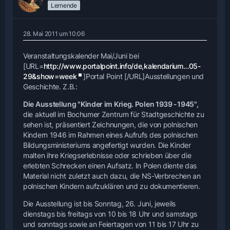
Lernende
28. Mai 2011 um 10:06
Veranstaltungskalender Mai/Juni bei
[URL=
http://www.portalpoint.info/de,kalendarium…05-
29&show=week
]Portal Point [/URL]Ausstellungen und
Geschichte. Z.B.:
Die Ausstellung "Kinder im Krieg. Polen 1939 -1945",
die aktuell im Bochumer Zentrum für Stadtgeschichte zu
sehen ist, präsentiert Zeichnungen, die von polnischen
Kindern 1946 im Rahmen eines Aufrufs des polnischen
Bildungsministeriums angefertigt wurden. Die Kinder
malten ihre Kriegserlebnisse oder schrieben über die
erlebten Schrecken einen Aufsatz. In Polen diente das
Material nicht zuletzt auch dazu, die NS-Verbrechen an
polnischen Kindern aufzuklären und zu dokumentieren.
Die Ausstellung ist bis Sonntag, 26. Juni, jeweils
dienstags bis freitags von 10 bis 18 Uhr und samstags
und sonntags sowie an Feiertagen von 11 bis 17 Uhr zu