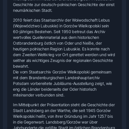
Geschichte zur deutsch-polnischen Geschichte der einst
neumärkischen Stadt.
2010 feiert das Staatsarchiv der Woiwodschaft Lebus
(Województwo Lubuskie) in Gorzów Wielkopolski sein
60-jähriges Bestehen. Seit 1950 betreut das Archiv
wertvolles Quellenmaterial aus dem historischen
Ostbrandenburg östlich von Oder und Neiße, der
heutigen polnischen Region Lubuskie. Es konnte nach
dem Zweiten Weltkrieg vor Ort gerettet werden und wird
seither als wichtiges Zeugnis der regionalen Geschichte
bewahrt.
Die vom Staatsarchiv Gorzów Wielkopolski gemeinsam
mit dem Brandenburgischen Landeshauptarchiv
Potsdam vorbereitete Jubiläums-Ausstellung zeigt, wie
eng die Länder beiderseits der Oder historisch
miteinander verbunden sind.
Im Mittelpunkt der Präsentation steht die Geschichte der
Stadt Landsberg an der Warthe, die seit 1945 Gorzów
Wielkopolski heißt, von ihrer Gründung im Jahr 1257 bis
in die Gegenwart. Landsberg/Gorzów war über
Jahrhunderte die größte Stadt im östlichen Brandenburg