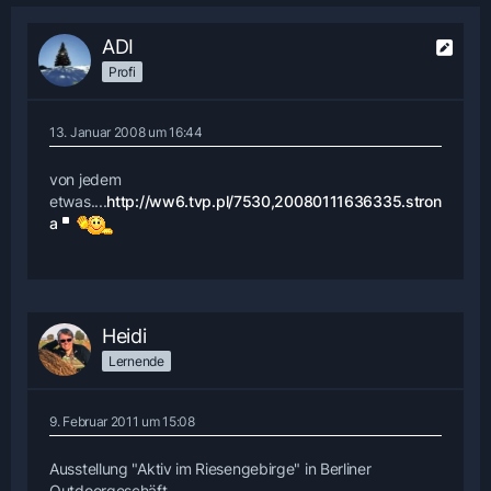
ADI
Profi
13. Januar 2008 um 16:44
von jedem
etwas....
http://ww6.tvp.pl/7530,20080111636335.stron
a
Heidi
Lernende
9. Februar 2011 um 15:08
Ausstellung "Aktiv im Riesengebirge" in Berliner
Outdoorgeschäft