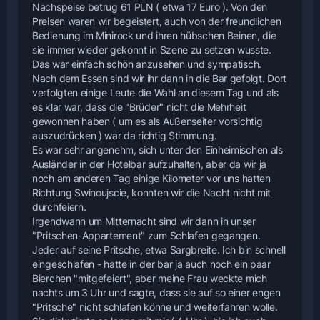
Nachspeise betrug 61 PLN ( etwa 17 Euro ). Von den
Preisen waren wir begeistert, auch von der freundlichen
Bedienung im Minirock und ihren hübschen Beinen, die
sie immer wieder gekonnt in Szene zu setzen wusste.
Das war einfach schön anzusehen und sympatisch.
Nach dem Essen sind wir ihr dann in die Bar gefolgt. Dort
verfolgten einige Leute die Wahl an diesem Tag und als
es klar war, dass die "Brüder" nicht die Mehrheit
gewonnen haben ( um es als Außenseiter vorsichtig
auszudrücken ) war da richtig Stimmung.
Es war sehr angenehm, sich unter den Einheimischen als
Ausländer in der Hotelbar aufzuhalten, aber da wir ja
noch am anderen Tag einige Kilometer vor uns hatten
Richtung Swinoujscie, konnten wir die Nacht nicht mit
durchfeiern.
Irgendwann um Mitternacht sind wir dann in unser
"Pritschen-Appartement" zum Schlafen gegangen.
Jeder auf seine Pritsche, etwa Sargbreite. Ich bin schnell
eingeschlafen - hatte in der bar ja auch noch ein paar
Bierchen "mitgefeiert", aber meine Frau weckte mich
nachts um 3 Uhr und sagte, dass sie auf so einer engen
"Pritsche" nicht schlafen könne und weiterfahren wolle.