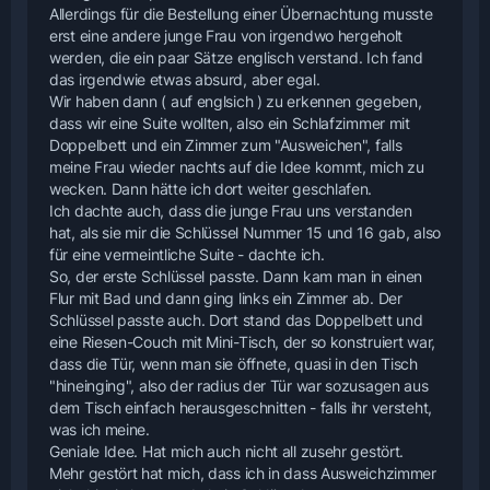
Allerdings für die Bestellung einer Übernachtung musste
erst eine andere junge Frau von irgendwo hergeholt
werden, die ein paar Sätze englisch verstand. Ich fand
das irgendwie etwas absurd, aber egal.
Wir haben dann ( auf englsich ) zu erkennen gegeben,
dass wir eine Suite wollten, also ein Schlafzimmer mit
Doppelbett und ein Zimmer zum "Ausweichen", falls
meine Frau wieder nachts auf die Idee kommt, mich zu
wecken. Dann hätte ich dort weiter geschlafen.
Ich dachte auch, dass die junge Frau uns verstanden
hat, als sie mir die Schlüssel Nummer 15 und 16 gab, also
für eine vermeintliche Suite - dachte ich.
So, der erste Schlüssel passte. Dann kam man in einen
Flur mit Bad und dann ging links ein Zimmer ab. Der
Schlüssel passte auch. Dort stand das Doppelbett und
eine Riesen-Couch mit Mini-Tisch, der so konstruiert war,
dass die Tür, wenn man sie öffnete, quasi in den Tisch
"hineinging", also der radius der Tür war sozusagen aus
dem Tisch einfach herausgeschnitten - falls ihr versteht,
was ich meine.
Geniale Idee. Hat mich auch nicht all zusehr gestört.
Mehr gestört hat mich, dass ich in dass Ausweichzimmer