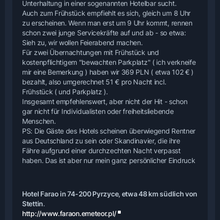
Unterhaltung in einer sogenannten Hotelbar sucht.
Auch zum Frühstück empfiehlt es sich, gleich um 8 Uhr
zu erscheinen. Wenn man erst um 9 Uhr kommt, rennen
schon zwei junge Servicekräfte auf und ab - so etwa:
Sieh zu, wir wollen Feierabend machen.
Für zwei Übernachtungen mit Frühstück und
kostenpflichtigem "bewachten Parkplatz" ( ich verkneife
mir eine Bemerkung ) haben wir 369 PLN ( etwa 102 € )
bezahlt, also umgerechnet 51 € pro Nacht incl.
Frühstück ( und Parkplatz ).
Insgesamt empfehlenswert, aber nicht der Hit - schon
gar nicht für Individualisten oder freiheitsliebende
Menschen.
PS: Die Gäste des Hotels scheinen überwiegend Rentner
aus Deutschland zu sein oder Skandinavier, die ihre
Fähre aufgrund einer durchzechten Nacht verpasst
haben. Das ist aber nur mein ganz persönlicher Eindruck
Hotel Farao in 74-200 Pyrzyce, etwa 48 km südlich von
Stettin
.
http://www.faraon.emeteor.pl/