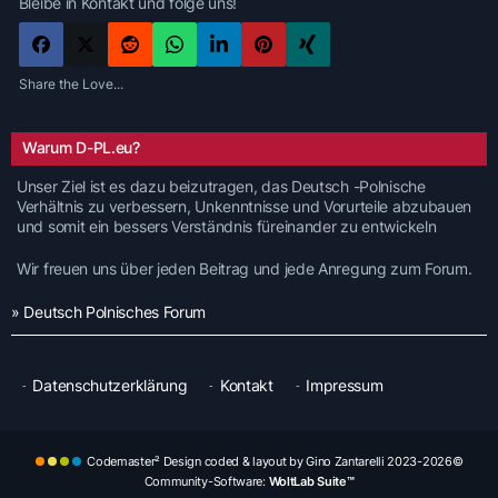
Bleibe in Kontakt und folge uns!
Share the Love...
Warum D-PL.eu?
Unser Ziel ist es dazu beizutragen, das Deutsch -Polnische
Verhältnis zu verbessern, Unkenntnisse und Vorurteile abzubauen
und somit ein bessers Verständnis füreinander zu entwickeln
Wir freuen uns über jeden Beitrag und jede Anregung zum Forum.
» Deutsch Polnisches Forum
Datenschutzerklärung
Kontakt
Impressum
Codemaster² Design coded & layout by Gino Zantarelli 2023-2026©
Community-Software:
WoltLab Suite™