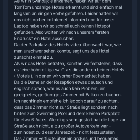
Als wir in Swinoujcie ankamen, haben wir auf dem
TomTom unzählige Hotels erkannt und sind einfach mal
langsam an einigen vorbeigefahren. Leider hatten wir
uns nicht vorher im Internet informiert und für unser
Laptop haben wir so schnell auch keinen Hotspot
gefunden. Also wollten wir nach unserem "ersten
Eindruck" ein Hotel aussuchen.
Da der Parkplatz des Hotels video-überwacht war, wie
man unschwer sehen konnte, sagt uns das Hotel
zunächst einmal zu.
Als wir das Hotel betraten, konnten wir feststellen, dass
es "eine höhere Liga war", als die anderen beiden Hotels
( Motels ), in denen wir vorher übernachtet haben.
Da die Dame an der Rezeption etwas deutsch und
englisch sprach, war es auch kein Problem, ein
geeignetes, geräumiges Zimmer mit Balkon zu buchen.
Ich nachhinein empfehle ich jedoch darauf zu achten,
dass das Zimmer nicht zur Straße liegt sondern nach
hinten zum Swimming Pool und dem kleinen Parkplatz
für etwa 6 Autos. Allerdings sehr gestört hat die Lage zur
Straße auch nicht, allzu großer Autoverkehr war -
zumindest zu dieser Jahreszeit - nicht festzustellen.
Das Zimmer verfügte über ein großes und bequemes