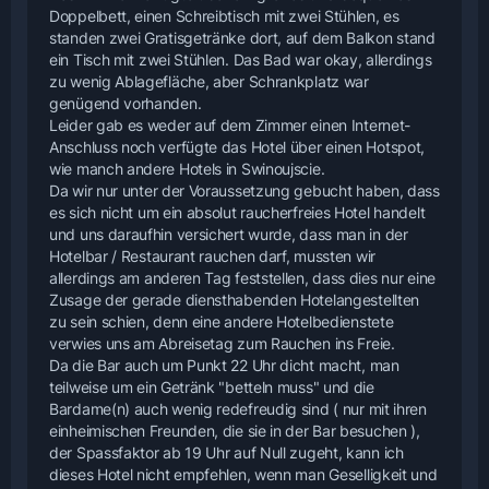
Doppelbett, einen Schreibtisch mit zwei Stühlen, es
standen zwei Gratisgetränke dort, auf dem Balkon stand
ein Tisch mit zwei Stühlen. Das Bad war okay, allerdings
zu wenig Ablagefläche, aber Schrankplatz war
genügend vorhanden.
Leider gab es weder auf dem Zimmer einen Internet-
Anschluss noch verfügte das Hotel über einen Hotspot,
wie manch andere Hotels in Swinoujscie.
Da wir nur unter der Voraussetzung gebucht haben, dass
es sich nicht um ein absolut raucherfreies Hotel handelt
und uns daraufhin versichert wurde, dass man in der
Hotelbar / Restaurant rauchen darf, mussten wir
allerdings am anderen Tag feststellen, dass dies nur eine
Zusage der gerade diensthabenden Hotelangestellten
zu sein schien, denn eine andere Hotelbedienstete
verwies uns am Abreisetag zum Rauchen ins Freie.
Da die Bar auch um Punkt 22 Uhr dicht macht, man
teilweise um ein Getränk "betteln muss" und die
Bardame(n) auch wenig redefreudig sind ( nur mit ihren
einheimischen Freunden, die sie in der Bar besuchen ),
der Spassfaktor ab 19 Uhr auf Null zugeht, kann ich
dieses Hotel nicht empfehlen, wenn man Geselligkeit und