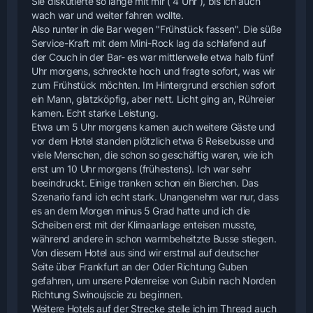
Sie diskutierte so lange mit mir ( 4 Uhr ), bis ich auch
wach war und weiter fahren wollte.
Also runter in die Bar wegen "Frühstück fassen". Die süße
Service-Kraft mit dem Mini-Rock lag da schlafend auf
der Couch in der Bar- es war mittlerweile etwa halb fünf
Uhr morgens, schreckte hoch und fragte sofort, was wir
zum Frühstück möchten. Im Hintergrund erschien sofort
ein Mann, glatzköpfig, aber nett. Licht ging an, Rühreier
kamen. Echt starke Leistung.
Etwa um 5 Uhr morgens kamen auch weitere Gäste und
vor dem Hotel standen plötzlich etwa 6 Reisebusse und
viele Menschen, die schon so geschäftig waren, wie ich
erst um 10 Uhr morgens (frühestens). Ich war sehr
beeindruckt. Einige tranken schon ein Bierchen. Das
Szenario fand ich echt stark. Unangenehm war nur, dass
es an dem Morgen minus 5 Grad hatte und ich die
Scheiben erst mit der Klimaanlage enteisen musste,
während andere in schon warmbeheitzte Busse stiegen.
Von diesem Hotel aus sind wir erstmal auf deutscher
Seite über Frankfurt an der Oder Richtung Guben
gefahren, um unsere Polenreise von Gubin nach Norden
Richtung Swinoujscie zu beginnen.
Weitere Hotels auf der Strecke stelle ich im Thread auch