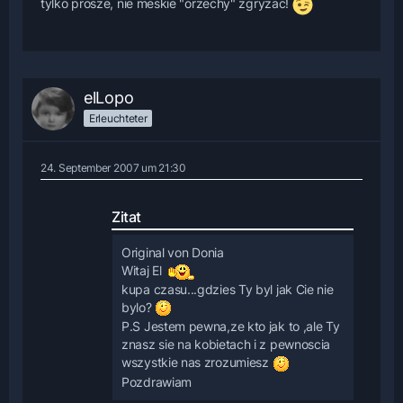
tylko prosze, nie meskie "orzechy" zgryzac!
elLopo
Erleuchteter
24. September 2007 um 21:30
Zitat
Original von Donia
Witaj El
kupa czasu...gdzies Ty byl jak Cie nie
bylo?
P.S Jestem pewna,ze kto jak to ,ale Ty
znasz sie na kobietach i z pewnoscia
wszystkie nas zrozumiesz
Pozdrawiam