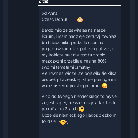
Zitat
od Anna
Czesc Doniu!
Bardz milo ze zawitalas na nasze
Forum, i mam nadzieje ze tutaj rowniez
bedziesz milo spedzala czas na
pogaduszkach.Tak patrze i patrze , i
my kobiety musimy cos tu zrobic,
mezczyzni przebijaja nas na 80%
swoimi tematami :smutny:
Ale rowniez widze ,ze pojawilo sie kilka
osobek plci zenskiej, ktore pomoga mi
w rozruszeniu polskiego forum
A co do twojego niemieckiego to mysle
ze jest super, nie wiem czy ja tak bede
potrafila po 2 latch
Ucze sie niemieckiego i jakos ciezko mi
to idzie