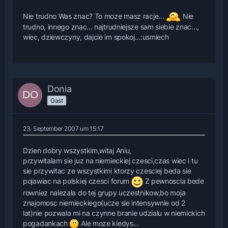
Nie trudno Was znac? To moze masz racje...
Nie
trudno, innego znac... najtrudniejsze sam siebie znac...,
wiec, dziewczyny, dajcie im spokoj...:usmiech
Donia
Gast
23. September 2007 um 15:17
Dzien dobry wszystkim,witaj Aniu,
przywitalam sie juz na niemieckiej czesci,czas wiec i tu
sie przywitac ze wszystkimi ktorzy czesciej beda sie
pojawiac na polskiej czesci forum
Z pewnoscia bede
rowniez nalezala do tej grupy uczestnikow,bo moja
znajomosc niemieckiego(ucze sie intensywnie od 2
lat)nie pozwala mi na czynne branie udzialu w niemickich
pogadankach
Ale moze kiedys...