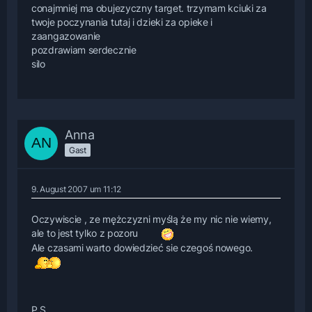
conajmniej ma obujezyczny target. trzymam kciuki za
twoje poczynania tutaj i dzieki za opieke i
zaangazowanie
pozdrawiam serdecznie
silo
Anna
Gast
9. August 2007 um 11:12
Oczywiscie , ze mężczyzni myślą że my nic nie wiemy,
ale to jest tylko z pozoru
Ale czasami warto dowiedzieć sie czegoś nowego.
P.S.