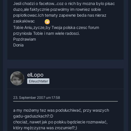
Jesli chodzi o facetow...coz o nich by mozna bylo pisac
duzo,ale faktycznie pozwolmy im rowniez sobie
poplotkowac.Ich tematy zapewne beda nas nieraz
zaskakiwac
Tobie Aniu,zycze,by Twoja polska czesc forum
przyniosla Tobie i nam wiele radosci.
Pozdrawiam
Donia
elLopo
Erleuchteter
23. September 2007 um 17:58
a my możemy tez was podsłuchiwać, przy waszych
gadu-gaduszkach?:D
chociaż, nawet jak po polsku będziecie rozmawiać,
który mężczyzna was zrozumie!?;)