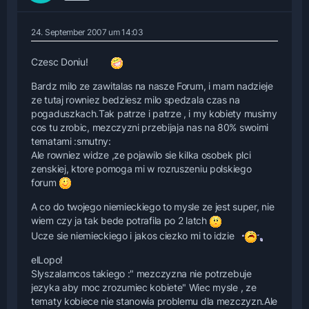
24. September 2007 um 14:03
Czesc Doniu!
Bardz milo ze zawitalas na nasze Forum, i mam nadzieje
ze tutaj rowniez bedziesz milo spedzala czas na
pogaduszkach.Tak patrze i patrze , i my kobiety musimy
cos tu zrobic, mezczyzni przebijaja nas na 80% swoimi
tematami :smutny:
Ale rowniez widze ,ze pojawilo sie kilka osobek plci
zenskiej, ktore pomoga mi w rozruszeniu polskiego
forum
A co do twojego niemieckiego to mysle ze jest super, nie
wiem czy ja tak bede potrafila po 2 latch
Ucze sie niemieckiego i jakos ciezko mi to idzie
elLopo!
Slyszalamcos takiego :" mezczyzna nie potrzebuje
jezyka aby moc zrozumiec kobiete" Wiec mysle , ze
tematy kobiece nie stanowia problemu dla mezczyzn.Ale