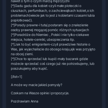
nawet o tym o czym marzą mężczyźni
[*]Gadu gadu dla kobiet-czyli małe ploteczki o
ciuszkach, perfumikach, o zachciewajkach kobiet,o ich
problemach(wiecie jak to jest z kobietami czasami lubia
poplotkować).
[*]Porady prawne-i tutaj postaram się o znalezienie
osoby prawnej mogącej pomóc różnych sytuacjach
[*]Poradróże do Niemiec , Polski i nie tylko-ciekawe
miejsca, hotele-cenniki, ubezpieczenia itp.
[*]Jak to być emigrantem-czyli prawdziwe historie o
Was, jak wyjechaliscie do obcego kraju,ajk was przyjęto
na obcej ziemi.
[*]Chce to sprzedać lub kupić-mały bazarek gdzie
możecie sprzedać coś czego już nie potrzebujemy, lub
poszukujemy aby kupić.
[/list=1]
A może wy macie jakieś pomysly?
Czekam na Wasze opinie i propozycje.
Pozdrawiam Anna