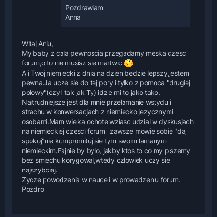
Pozdrawiam
Anna
Witaj Aniu,
My baby z cala pewnoscia przegadamy meska czesc
forum,o to nie musisz sie martwic
A i Twoj niemiecki z dnia na dzien bedzie lepszy,jestem
pewna.Ja ucze sie do tej pory i tylko z pomoca "drugiej
polowy"(czyli tak jak Ty) idzie mi to jako tako.
Najtrudniejsze jest dla mnie przelamanie wstydu i
strachu w konwersacjach z niemiecko jezycznymi
osobami.Mam wielka ochote wziasc udzial w dyskusjach
na niemieckiej czesci forum i zawsze mowie sobie "daj
spokoj"nie kompromituj sie tym swoim lamanym
niemieckim.Fajnie by bylo, jakby ktos to co my piszemy
bez smiechu korygowal,wtedy czlowiek uczy sie
najszybciej.
Zycze powodzenia w nauce i w prowadzeniu forum.
Pozdro