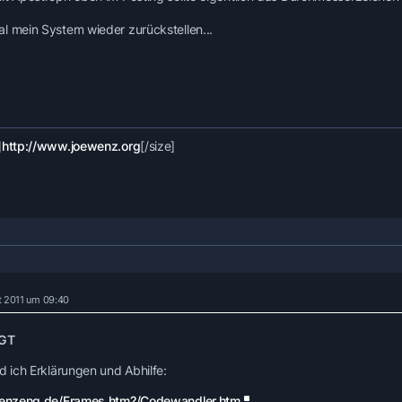
l mein System wieder zurückstellen...
]
http://www.joewenz.org
[/size]
t 2011 um 09:40
IGT
d ich Erklärungen und Abhilfe:
penzeng.de/Frames.htm?/Codewandler.htm