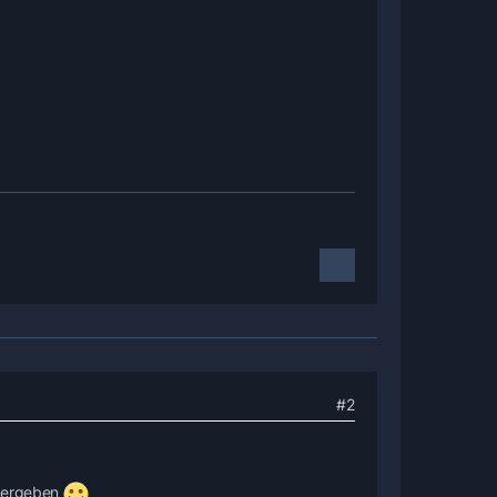
#2
n ergeben