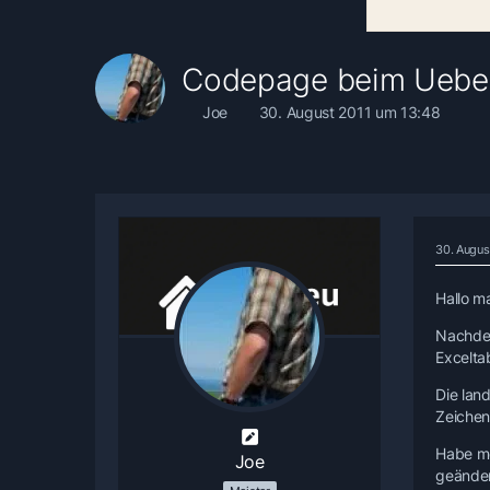
Codepage beim Ueber
Joe
30. August 2011 um 13:48
30. Augus
Hallo ma
Nachdem
Excelta
Die lan
Zeichen 
Habe me
Joe
geändert