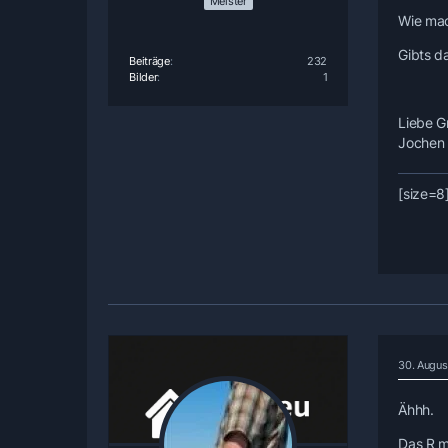
Meister
Wie mac
Gibts d
Beiträge
232
Bilder
1
Liebe G
Jochen
[size=8
30. Augus
Ähhh.
Das R m