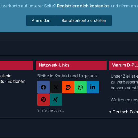
utzerkonto auf unserer Seite?
Registriere dich kostenlos
und nimm an u
Anmelden
Benutzerkonto erstellen
Netzwerk-Links
Warum D-PL.
allerie
Bleibe in Kontakt und folge uns!
Unser Ziel ist
nts · Editionen
zu verbessern
bessers Verst
Wir freuen un
Share the Love...
» Deutsch Pol