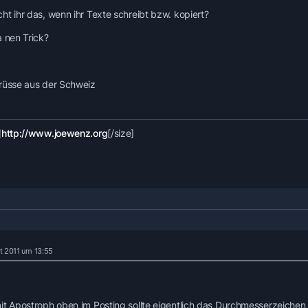
ht ihr das, wenn ihr Texte schreibt bzw. kopiert?
a nen Trick?
rüsse aus der Schweiz
]
http://www.joewenz.org
[/size]
t 2011 um 13:55
it Apostroph oben im Posting sollte eigentlich das Durchmesserzeiche