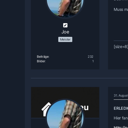
Muss ma
Joe
Meister
[size=8
Beiträge
232
Bilder
1
31. Augus
ERLED
Hier fan
http://