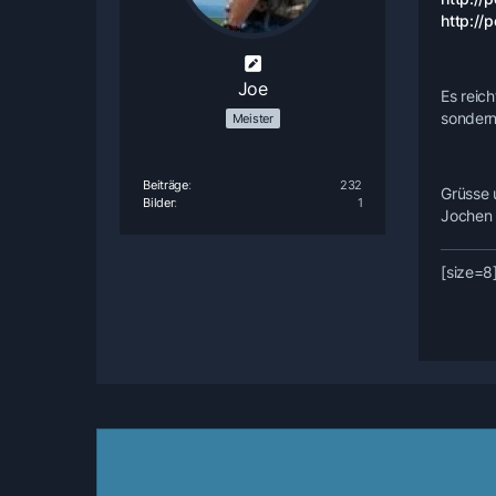
http://
Joe
Es reic
sondern
Meister
Beiträge
232
Grüsse 
Bilder
1
Jochen
[size=8