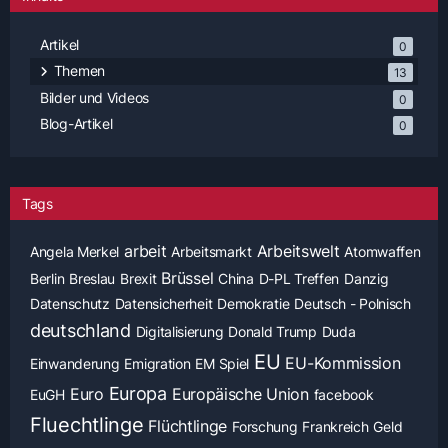
Artikel
0
Themen
13
Bilder und Videos
0
Blog-Artikel
0
Tags
arbeit
Arbeitswelt
Angela Merkel
Arbeitsmarkt
Atomwaffen
Brüssel
Berlin
Breslau
Brexit
China
D-PL Treffen
Danzig
Datenschutz
Datensicherheit
Demokratie
Deutsch - Polnisch
deutschland
Digitalisierung
Donald Trump
Duda
EU
EU-Kommission
Einwanderung
Emigration
EM Spiel
Europa
Euro
Europäische Union
EuGH
facebook
Fluechtlinge
Flüchtlinge
Forschung
Frankreich
Geld