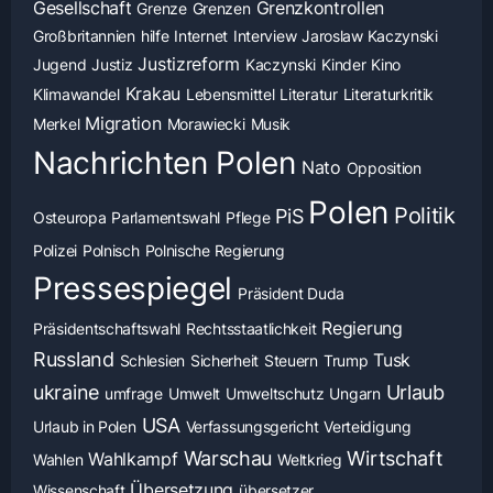
Gesellschaft
Grenzkontrollen
Grenze
Grenzen
Großbritannien
hilfe
Internet
Interview
Jaroslaw Kaczynski
Justizreform
Jugend
Justiz
Kaczynski
Kinder
Kino
Krakau
Klimawandel
Lebensmittel
Literatur
Literaturkritik
Migration
Merkel
Morawiecki
Musik
Nachrichten Polen
Nato
Opposition
Polen
Politik
PiS
Osteuropa
Parlamentswahl
Pflege
Polizei
Polnisch
Polnische Regierung
Pressespiegel
Präsident Duda
Regierung
Präsidentschaftswahl
Rechtsstaatlichkeit
Russland
Tusk
Schlesien
Sicherheit
Steuern
Trump
ukraine
Urlaub
umfrage
Umwelt
Umweltschutz
Ungarn
USA
Urlaub in Polen
Verfassungsgericht
Verteidigung
Warschau
Wirtschaft
Wahlkampf
Wahlen
Weltkrieg
Übersetzung
Wissenschaft
übersetzer