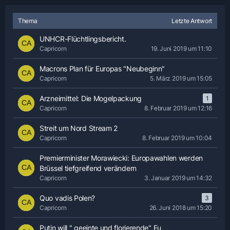
Thema
Letzte Antwort
UNHCR-Flüchtlingsbericht.
Capricorn
19. Juni 2019 um 11:10
Macrons Plan für Europas "Neubeginn"
Capricorn
5. März 2019 um 15:05
Arzneimittel: Die Mogelpackung
1
Capricorn
8. Februar 2019 um 12:16
Streit um Nord Stream 2
Capricorn
8. Februar 2019 um 10:04
Premierminister Morawiecki: Europawahlen werden
Brüssel tiefgreifend verändern
Capricorn
3. Januar 2019 um 14:32
Quo vadis Polen?
3
Capricorn
26. Juni 2018 um 15:20
Putin will " geeinte und florierende" Eu