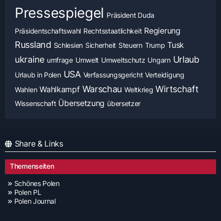
Pressespiegel
Präsident Duda
Regierung
Präsidentschaftswahl
Rechtsstaatlichkeit
Russland
Tusk
Schlesien
Sicherheit
Steuern
Trump
ukraine
Urlaub
umfrage
Umwelt
Umweltschutz
Ungarn
USA
Urlaub in Polen
Verfassungsgericht
Verteidigung
Warschau
Wirtschaft
Wahlkampf
Wahlen
Weltkrieg
Übersetzung
Wissenschaft
übersetzer
Share & Links
Themenseiten
Schönes Polen
Polen PL
Polen Journal