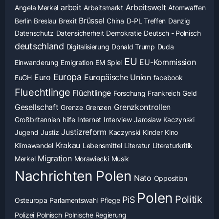
arbeit
Arbeitswelt
Angela Merkel
Arbeitsmarkt
Atomwaffen
Brüssel
Berlin
Breslau
Brexit
China
D-PL Treffen
Danzig
Datenschutz
Datensicherheit
Demokratie
Deutsch - Polnisch
deutschland
Digitalisierung
Donald Trump
Duda
EU
EU-Kommission
Einwanderung
Emigration
EM Spiel
Europa
Euro
Europäische Union
EuGH
facebook
Fluechtlinge
Flüchtlinge
Forschung
Frankreich
Geld
Gesellschaft
Grenzkontrollen
Grenze
Grenzen
Großbritannien
hilfe
Internet
Interview
Jaroslaw Kaczynski
Justizreform
Jugend
Justiz
Kaczynski
Kinder
Kino
Krakau
Klimawandel
Lebensmittel
Literatur
Literaturkritik
Migration
Merkel
Morawiecki
Musik
Nachrichten Polen
Nato
Opposition
Polen
Politik
PiS
Osteuropa
Parlamentswahl
Pflege
Polizei
Polnisch
Polnische Regierung