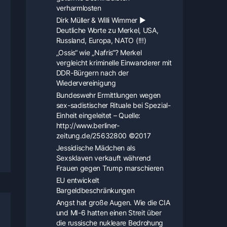
verharmlosten
Dirk Müller & Willi Wimmer ▶
Deutliche Worte zu Merkel, USA,
Russland, Europa, NATO (!!!)
„Ossis“ wie „Nafris“? Merkel
vergleicht kriminelle Einwanderer mit
DDR-Bürgern nach der
Wiedervereinigung
Bundeswehr Ermittlungen wegen
sex-sadistischer Rituale bei Spezial-
Einheit eingeleitet – Quelle:
http://www.berliner-
zeitung.de/25632800 ©2017
Jessidische Mädchen als
Sexsklaven verkauft während
Frauen gegen Trump marschieren
EU entwickelt
Bargeldbeschränkungen
Angst hat große Augen. Wie die CIA
und MI-6 hatten einen Streit über
die russische nukleare Bedrohung