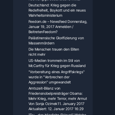
Deutschland: Krieg gegen die
Redefreiheit, Boykott und ein neues
Wahrheitsministerium
Feedom.de – Newsfeed Donnerstag,
Januar 19, 2017 Anmelden /
BeitretenFeedom?
Palästinensische Glorifizierung von
Massenmördern
Die Menschen trauen den Eliten
nicht mehr
US-Medien trommeln im Stil von
McCarthy für Krieg gegen Russland
"Vorbereitung eines Angriffskriegs"
wurde in "Verbrechen der
Aggression" umgewandelt
Amtszeit-Bilanz von
Friedensnobelpreisträger Obama:
Mehr Krieg, mehr Terror, mehr Armut
Von Sonja Ozimek11. January 2017
Aktualisiert: 12. Januar 2017 16:29
"Du - das hässliche Sklave!" Welche