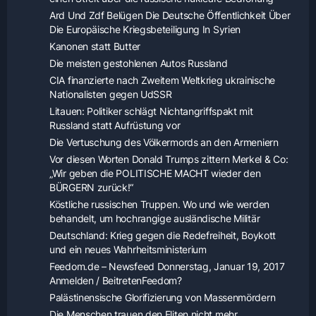
Ard Und Zdf Belügen Die Deutsche Öffentlichkeit Über
Die Europäische Kriegsbeteiligung In Syrien
Kanonen statt Butter
Die meisten gestohlenen Autos Russland
CIA finanzierte nach Zweitem Weltkrieg ukrainische
Nationalisten gegen UdSSR
Litauen: Politiker schlägt Nichtangriffspakt mit
Russland statt Aufrüstung vor
Die Vertuschung des Völkermords an den Armeniern
Vor diesen Worten Donald Trumps zittern Merkel & Co:
„Wir geben die POLITISCHE MACHT wieder den
BÜRGERN zurück!“
Köstliche russischen Truppen. Wo und wie werden
behandelt, um hochrangige ausländische Militär
Deutschland: Krieg gegen die Redefreiheit, Boykott
und ein neues Wahrheitsministerium
Feedom.de – Newsfeed Donnerstag, Januar 19, 2017
Anmelden / BeitretenFeedom?
Palästinensische Glorifizierung von Massenmördern
Die Menschen trauen den Eliten nicht mehr