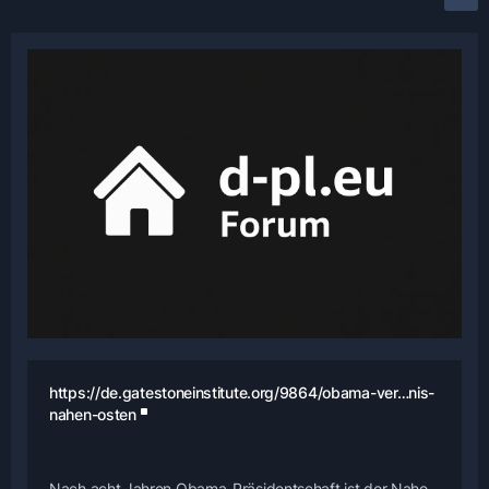
https://de.gatestoneinstitute.org/9864/obama-ver…nis-
nahen-osten
Nach acht Jahren Obama-Präsidentschaft ist der Nahe