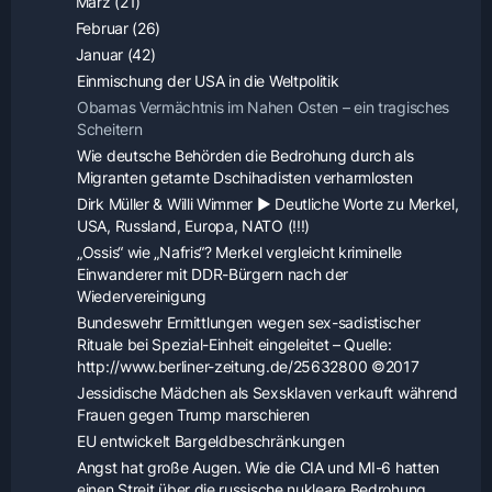
März (21)
Februar (26)
Januar (42)
Einmischung der USA in die Weltpolitik
Obamas Vermächtnis im Nahen Osten – ein tragisches
Scheitern
Wie deutsche Behörden die Bedrohung durch als
Migranten getarnte Dschihadisten verharmlosten
Dirk Müller & Willi Wimmer ▶ Deutliche Worte zu Merkel,
USA, Russland, Europa, NATO (!!!)
„Ossis“ wie „Nafris“? Merkel vergleicht kriminelle
Einwanderer mit DDR-Bürgern nach der
Wiedervereinigung
Bundeswehr Ermittlungen wegen sex-sadistischer
Rituale bei Spezial-Einheit eingeleitet – Quelle:
http://www.berliner-zeitung.de/25632800 ©2017
Jessidische Mädchen als Sexsklaven verkauft während
Frauen gegen Trump marschieren
EU entwickelt Bargeldbeschränkungen
Angst hat große Augen. Wie die CIA und MI-6 hatten
einen Streit über die russische nukleare Bedrohung