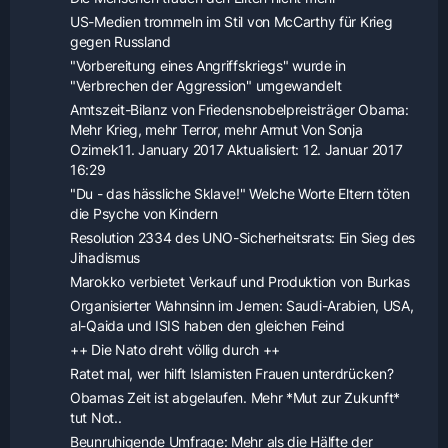
US-Medien trommeln im Stil von McCarthy für Krieg
gegen Russland
"Vorbereitung eines Angriffskriegs" wurde in
"Verbrechen der Aggression" umgewandelt
Amtszeit-Bilanz von Friedensnobelpreisträger Obama:
Mehr Krieg, mehr Terror, mehr Armut Von Sonja
Ozimek11. January 2017 Aktualisiert: 12. Januar 2017
16:29
"Du - das hässliche Sklave!" Welche Worte Eltern töten
die Psyche von Kindern
Resolution 2334 des UNO-Sicherheitsrats: Ein Sieg des
Jihadismus
Marokko verbietet Verkauf und Produktion von Burkas
Organisierter Wahnsinn im Jemen: Saudi-Arabien, USA,
al-Qaida und ISIS haben den gleichen Feind
++ Die Nato dreht völlig durch ++
Ratet mal, wer hilft Islamisten Frauen unterdrücken?
Obamas Zeit ist abgelaufen. Mehr *Mut zur Zukunft*
tut Not..
Beunruhigende Umfrage: Mehr als die Hälfte der