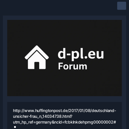
http://www.huffingtonpost.de/2017/01/08/deutschland-
unsicher-frau_n_14034738.html?
utm_hp_ref=germany&ncid=fcbklnkdehpmg00000002#