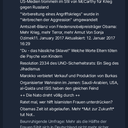
US-Medien trommeln im Stil von McCarthy für Krieg
gegen Russland
"Vorbereitung eines Angriffskriegs" wurde in
"Verbrechen der Aggression" umgewandelt
Amtszeit-Bilanz von Friedensnobelpreisträger Obama:
Mehr Krieg, mehr Terror, mehr Armut Von Sonja
Ozimek11. January 2017 Aktualisiert: 12. Januar 2017
16:29
"Du - das hässliche Sklave!" Welche Worte Eltern töten
die Psyche von Kindern
Resolution 2334 des UNO-Sicherheitsrats: Ein Sieg des
Jihadismus
Marokko verbietet Verkauf und Produktion von Burkas
Organisierter Wahnsinn im Jemen: Saudi-Arabien, USA,
al-Qaida und ISIS haben den gleichen Feind
++ Die Nato dreht völlig durch ++
Ratet mal, wer hilft Islamisten Frauen unterdrücken?
Obamas Zeit ist abgelaufen. Mehr *Mut zur Zukunft*
tut Not..
Beunruhigende Umfrage: Mehr als die Hälfte der
Frauen fühlt sich in Deutschland nicht mehr sicher