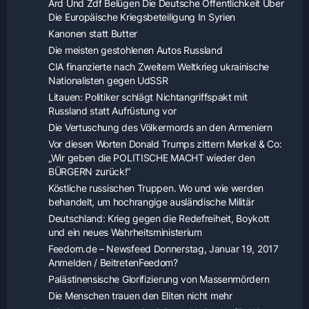
Ard Und Zdf Belügen Die Deutsche Öffentlichkeit Über
Die Europäische Kriegsbeteiligung In Syrien
Kanonen statt Butter
Die meisten gestohlenen Autos Russland
CIA finanzierte nach Zweitem Weltkrieg ukrainische
Nationalisten gegen UdSSR
Litauen: Politiker schlägt Nichtangriffspakt mit
Russland statt Aufrüstung vor
Die Vertuschung des Völkermords an den Armeniern
Vor diesen Worten Donald Trumps zittern Merkel & Co:
„Wir geben die POLITISCHE MACHT wieder den
BÜRGERN zurück!“
Köstliche russischen Truppen. Wo und wie werden
behandelt, um hochrangige ausländische Militär
Deutschland: Krieg gegen die Redefreiheit, Boykott
und ein neues Wahrheitsministerium
Feedom.de – Newsfeed Donnerstag, Januar 19, 2017
Anmelden / BeitretenFeedom?
Palästinensische Glorifizierung von Massenmördern
Die Menschen trauen den Eliten nicht mehr