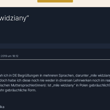
widziany“
t 2019 um 18:12
ah ich in DE Begrüßungen in mehreren Sprachen, darunter „mile widzia
edoch habe ich diese noch nie weder in diversen Lehrwerken noch im re
nischen Muttersprachler(innen): Ist „mile widziany“ in Polen gebräuchlic
ehr gebräuchliche Form.
lka