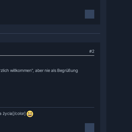
#2
rzlich willkommen", aber nie als Begrüßung
 życia[/color]