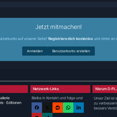
Jetzt mitmachen!
utzerkonto auf unserer Seite?
Registriere dich kostenlos
und nimm an u
Anmelden
Benutzerkonto erstellen
Netzwerk-Links
Warum D-PL.
allerie
Bleibe in Kontakt und folge uns!
Unser Ziel ist
nts · Editionen
zu verbessern
bessers Verst