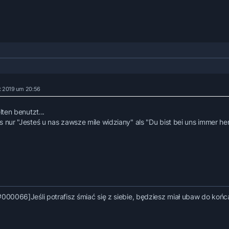
t 2019 um 20:56
elten benutzt...
s nur "Jesteś u nas zawsze mile widziany" als "Du bist bei uns immer he
#000066]Jeśli potrafisz śmiać się z siebie, będziesz miał ubaw do końca