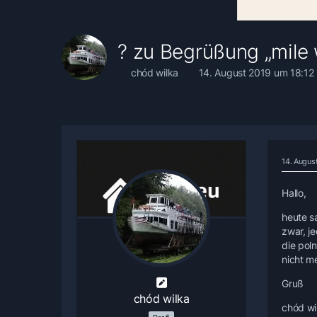
? zu Begrüßung „mile 
chód wilka
14. August 2019 um 18:12
14. Augus
Hallo,
heute s
zwar, j
die pol
nicht m
Gruß
chód wilka
chód wi