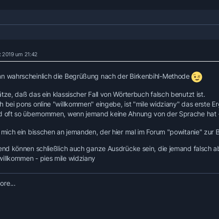
t 2019 um 21:42
n wahrscheinlich die Begrüßung nach der Birkenbihl-Methode
tze, daß das ein klassischer Fall von Wörterbuch falsch benutzt ist.
h bei pons online "willkommen" eingebe, ist "mile widziany" das erste Er
d oft so übernommen, wenn jemand keine Ahnung von der Sprache hat - 
t mich ein bisschen an jemanden, der hier mal im Forum "powitanie" zur 
rend können schließlich auch ganze Ausdrücke sein, die jemand falsch ab
illkommen - pies mile widziany
re...