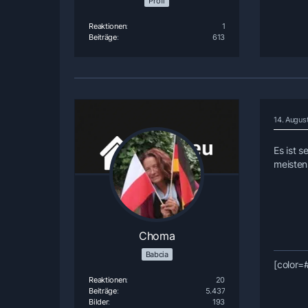
Profi
Reaktionen
1
Beiträge
613
14. Augus
Es ist s
meisten
Choma
Babcia
[color=
Reaktionen
20
Beiträge
5.437
Bilder
193