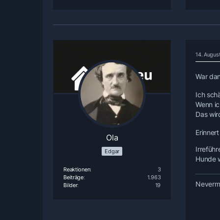
14. Augus
War dan
Ich schä
Wenn ic
Das wir
Erinner
Ola
Irrefüh
Edgar
Hunde w
Reaktionen
3
Beiträge
1.963
Nevermo
Bilder
19