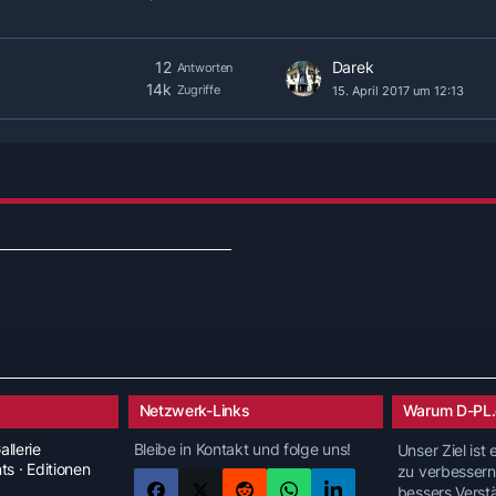
12
Darek
Antworten
14k
Zugriffe
15. April 2017 um 12:13
Netzwerk-Links
Warum D-PL.
allerie
Bleibe in Kontakt und folge uns!
Unser Ziel ist
nts · Editionen
zu verbessern
bessers Verst