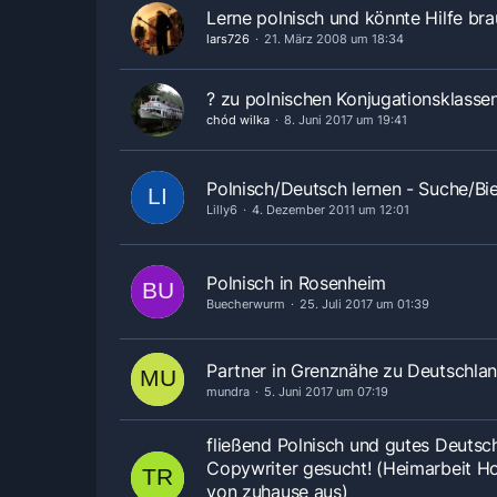
Lerne polnisch und könnte Hilfe bra
lars726
21. März 2008 um 18:34
? zu polnischen Konjugationsklasse
chód wilka
8. Juni 2017 um 19:41
Polnisch/Deutsch lernen - Suche/Bi
Lilly6
4. Dezember 2011 um 12:01
Polnisch in Rosenheim
Buecherwurm
25. Juli 2017 um 01:39
Partner in Grenznähe zu Deutschla
mundra
5. Juni 2017 um 07:19
fließend Polnisch und gutes Deutsc
Copywriter gesucht! (Heimarbeit H
von zuhause aus)