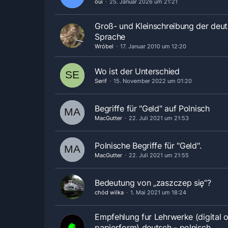
oui
25. Januar 2026 um 21:21
Groß- und Kleinschreibung der deu
Sprache
Wróbel
17. Januar 2010 um 12:20
Wo ist der Unterschied
Serif
15. November 2022 um 01:20
Begriffe für "Geld" auf Polnisch
MacGutter
22. Juli 2021 um 21:53
Polnische Begriffe für "Geld".
MacGutter
22. Juli 2021 um 21:55
Bedeutung von „zaszczep się“?
chód wilka
1. Mai 2021 um 18:24
Empfehlung fur Lehrwerke (digital 
papierform) deutsch - polnisch