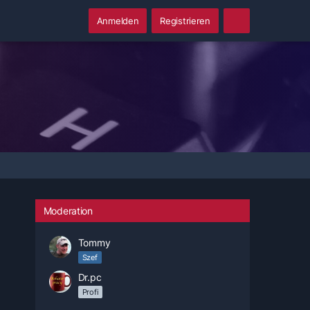
Anmelden
Registrieren
Moderation
Tommy
Szef
Dr.pc
Profi