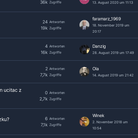
36k
Zugriffe
13. August 2020 um 11:13
faramarz_1969
24
Antworten
18. November 2019 um
19k
Zugriffe
20:17
4
Danzig
Antworten
16k
Zugriffe
28. August 2019 um 17:49
2
Ola
Antworten
7,7k
Zugriffe
14. August 2019 um 21:42
n ucitac z
0
Antworten
2,7k
Zugriffe
Winek
6
zku?
Antworten
2. November 2018 um
7,1k
Zugriffe
10:54