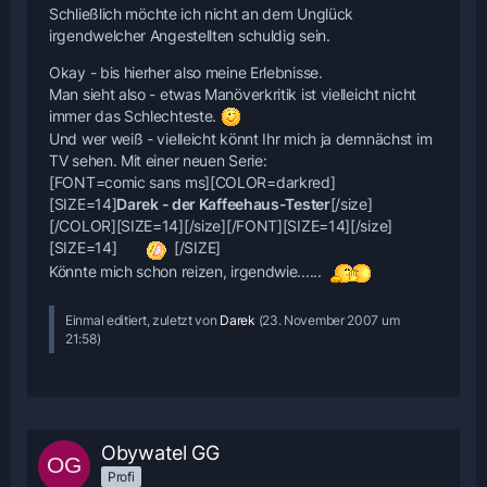
Schließlich möchte ich nicht an dem Unglück
irgendwelcher Angestellten schuldig sein.
Okay - bis hierher also meine Erlebnisse.
Man sieht also - etwas Manöverkritik ist vielleicht nicht
immer das Schlechteste.
Und wer weiß - vielleicht könnt Ihr mich ja demnächst im
TV sehen. Mit einer neuen Serie:
[FONT=comic sans ms][COLOR=darkred]
[SIZE=14]
Darek - der Kaffeehaus-Tester
[/size]
[/COLOR][SIZE=14]
[/size][/FONT][SIZE=14]
[/size]
[SIZE=14]
[/SIZE]
Könnte mich schon reizen, irgendwie......
Einmal editiert, zuletzt von
Darek
(
23. November 2007 um
21:58
)
Obywatel GG
Profi