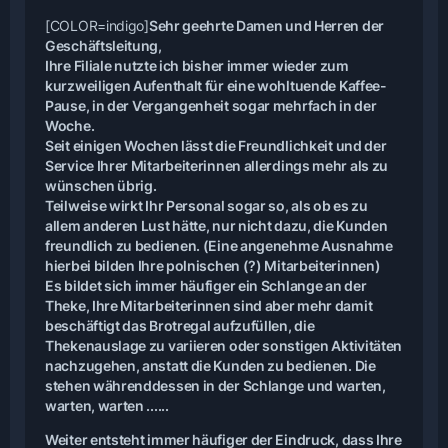
[COLOR=indigo]
Sehr geehrte Damen und Herren der
Geschäftsleitung,
Ihre Filiale nutzte ich bisher immer wieder zum
kurzweiligen Aufenthalt für eine wohltuende Kaffee-
Pause, in der Vergangenheit sogar mehrfach in der
Woche.
Seit einigen Wochen lässt die Freundlichkeit und der
Service Ihrer Mitarbeiterinnen allerdings mehr als zu
wünschen übrig.
Teilweise wirkt Ihr Personal sogar so, als ob es zu
allem anderen Lust hätte, nur nicht dazu, die Kunden
freundlich zu bedienen. (Eine angenehme Ausnahme
hierbei bilden Ihre polnischen (?) Mitarbeiterinnen)
Es bildet sich immer häufiger ein Schlange an der
Theke, Ihre Mitarbeiterinnen sind aber mehr damit
beschäftigt das Brotregal aufzufüllen, die
Thekenauslage zu variieren oder sonstigen Aktivitäten
nachzugehen, anstatt die Kunden zu bedienen. Die
stehen währenddessen in der Schlange und warten,
warten, warten ......
Weiter entsteht immer häufiger der Eindruck, dass Ihre