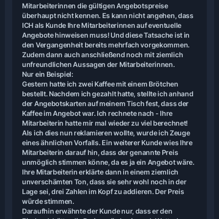
Mitarbeiterinnen die gültigen Angebotspreise
überhaupt nicht kennen. Es kann nicht angehen, dass
ICH als Kunde Ihre Mitarbeiterinnen auf eventuelle
Angebote hinweisen muss! Und diese Tatsache ist in
den Vergangenheit bereits mehrfach vorgekommen.
Zudem dann auch anschließend noch mit ziemlich
unfreundlichen Aussagen der Mitarbeiterinnen.
Nur ein Beispiel:
Gestern hatte ich zwei Kaffee mit einem Brötchen
bestellt. Nachdem ich gezahlt hatte, stellte ich anhand
der Angebotskarten auf meinem Tisch fest, dass der
Kaffee im Angebot war. Ich rechnete nach - Ihre
Mitarbeiterin hatte mir mal wieder zu viel berechnet!
Als ich dies nun reklamieren wollte, wurde ich Zeuge
eines ähnlichen Vorfalls. Ein weiterer Kunde wies Ihre
Mitarbeiterin darauf hin, dass der genannte Preis
unmöglich stimmen könne, da es ja ein Angebot wäre.
Ihre Mitarbeiterin erklärte dann in einem ziemlich
unverschämten Ton, dass sie sehr wohl noch in der
Lage sei, drei Zahlen im Kopf zu addieren. Der Preis
würde stimmen.
Daraufhin erwähnte der Kunde nur, dass er den