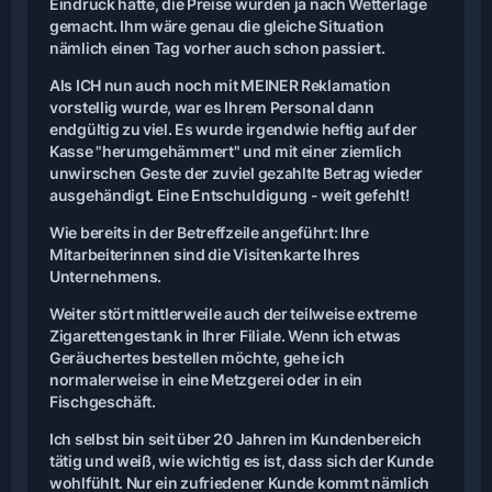
Eindruck hätte, die Preise würden ja nach Wetterlage
gemacht. Ihm wäre genau die gleiche Situation
nämlich einen Tag vorher auch schon passiert.
Als ICH nun auch noch mit MEINER Reklamation
vorstellig wurde, war es Ihrem Personal dann
endgültig zu viel. Es wurde irgendwie heftig auf der
Kasse "herumgehämmert" und mit einer ziemlich
unwirschen Geste der zuviel gezahlte Betrag wieder
ausgehändigt. Eine Entschuldigung - weit gefehlt!
Wie bereits in der Betreffzeile angeführt: Ihre
Mitarbeiterinnen sind die Visitenkarte Ihres
Unternehmens.
Weiter stört mittlerweile auch der teilweise extreme
Zigarettengestank in Ihrer Filiale. Wenn ich etwas
Geräuchertes bestellen möchte, gehe ich
normalerweise in eine Metzgerei oder in ein
Fischgeschäft.
Ich selbst bin seit über 20 Jahren im Kundenbereich
tätig und weiß, wie wichtig es ist, dass sich der Kunde
wohlfühlt. Nur ein zufriedener Kunde kommt nämlich