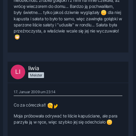
nieobecność zrobiła gołąbki i z nimi na mnie czekała, aż
wrócę wieczorem do domu... Bardzo ją pochwaliłam,
były świetne.... tylko jakoś dziwnie wyglądały
dla niej
kapusta i sałata to było to samo, więc zawinęła gołąbki w
sparzone liście sałaty i "udusiła" w rondlu... Sałata była
przeźroczysta, a właściwie wcale się jej nie wyczuwało!
liwia
Meister
17. Januar 2009 um 23:14
Co za córeczka!!
Moja próbowała odrywać te liście kapuściane, ale para
parzyła ją w ręce, więc szybko jej się odechciało