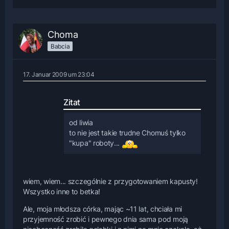
Choma
Babcia
17. Januar 2009 um 23:04
Zitat
od liwia
to nie jest takie trudne Chomuś tylko
"kupa" roboty...
wiem, wiem... szczególnie z przygotowaniem kapusty!
Wszystko inne to betka!
Ale, moja młodsza córka, mając ~11 lat, chciała mi
przyjemność zrobić i pewnego dnia sama pod moją