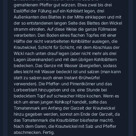
gemahlenem Pfeffer gut würzen. Etwa zwei bis drei
Esslöffel der Füllung auf ein Kohlblatt legen, drei
Außenkanten des Blattes in der Mitte einklappen und mit
der so entstandenen langen Seite des Blattes den Wickel
stramm einrollen. Auf diese Weise die ganze Füllmasse
verarbeiten. Den Boden eines flachen Topfes mit einer
Hälfte der nicht verarbeiteten Kohlblätter auslegen, die
Krautwickel, Schicht für Schicht, mit dem Abschluss der
Wickl nach unten drauf legen (aber nicht mehr als drei
Lagen übereinander) und mit den übrigen Kohlblättern
bedecken. Das Ganze mit Wasser übergießen, sodass
alles leicht mit Wasser bedeckt ist und salzen (man kann
statt zu salzen auch einen Instant-Brühwürfel
verwenden). Die Pfeffer- und Pimentkörner und das
Lorbeerblatt hinzugeben und ca. eine Stunde bei
bedecktem Topf auf schwacher Hitze kochen. Wenn es
sich um einen jungen Kohlkopf handelt, sollte das
Tomatenmark am Anfang der Garzeit der Krautwickel
hinzu gegeben werden, sonnst am Ende der Garzeit, da
das Tomatenmark die Krautblätter bissfester macht).
Nach dem Garen, die Krautwickel mit Salz und Pfeffer
abschmecken. Fertig.