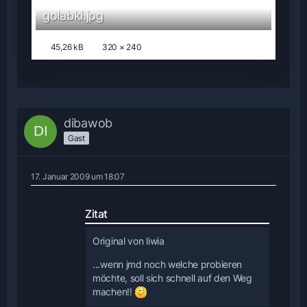
golabki.jpg
45,26 kB
320 × 240
dibawob
Gast
17. Januar 2009 um 18:07
Zitat
Original von liwia
...wenn jmd noch welche probieren
möchte, soll sich schnell auf den Weg
machen!!