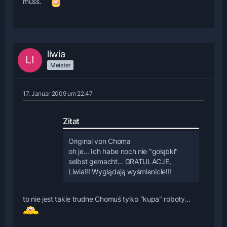
muss.
liwia
Meister
17. Januar 2009 um 22:47
Zitat
Original von Choma
oh je... Ich habe noch nie "gołąbki"
selbst gemacht... GRATULACJE,
Liwia!!! Wyglądają wyśmienicie!!!
to nie jest takie trudne Chomuś tylko "kupa" roboty...